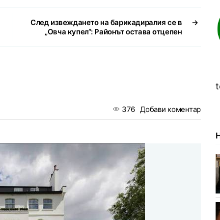
След извеждането на барикадиралия се в
→
„Овча купел“: Районът остава отцепен
t
376
Добави коментар