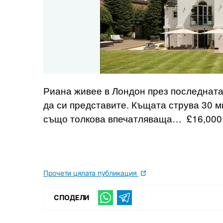
Риана живее в Лондон през последната
да си представите. Къщата струва 30 м
също толкова впечатляваща… £16,000 
Прочети цялата публикация
СПОДЕЛИ