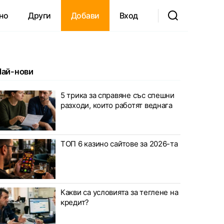
но
Други
Добави
Вход
Най-нови
5 трика за справяне със спешни
разходи, които работят веднага
ТОП 6 казино сайтове за 2026-та
Какви са условията за теглене на
кредит?