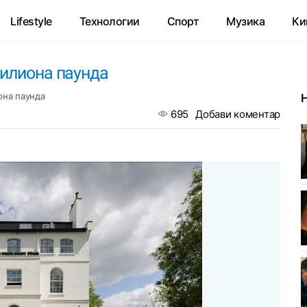
Lifestyle
Технологии
Спорт
Музика
Ки
милиона паунда
она паунда
695
Добави коментар