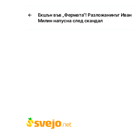
←
Екшън във „Фермата“! Разложанинът Иван
Милин напусна след скандал