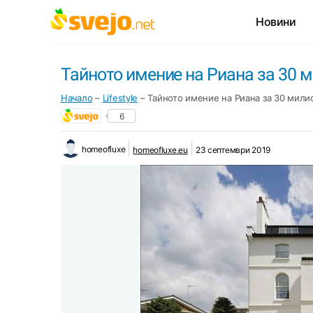
Новини
Тайното имение на Риана за 30 
Начало
–
Lifestyle
–
Тайното имение на Риана за 30 мили
6
homeofluxe
homeofluxe.eu
23 септември 2019