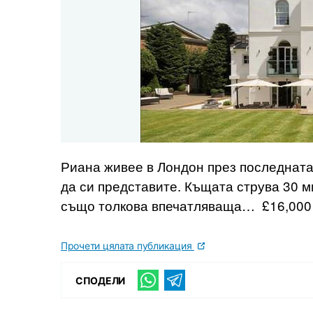
Риана живее в Лондон през последната
да си представите. Къщата струва 30 м
също толкова впечатляваща… £16,000 
Прочети цялата публикация
СПОДЕЛИ