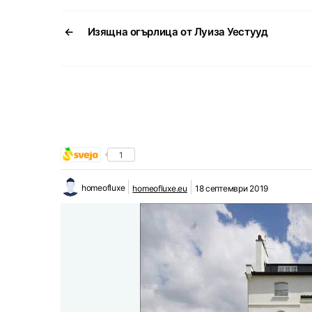
←
Изящна огърлица от Луиза Уестууд
1
homeofluxe
homeofluxe.eu
18 септември 2019