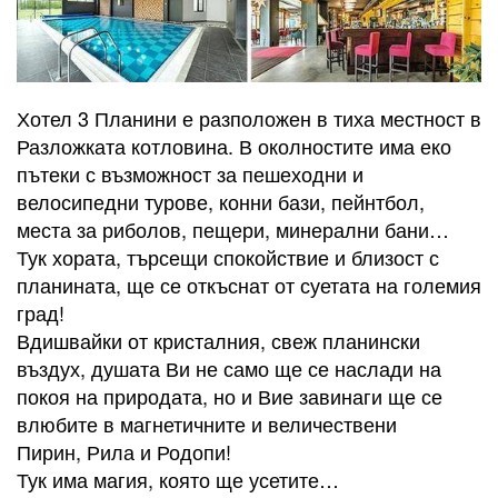
Хотел 3 Планини е разположен в тиха местност в
Разложката котловина. В околностите има еко
пътеки с възможност за пешеходни и
велосипедни турове, конни бази, пейнтбол,
места за риболов, пещери, минерални бани…
Тук хората, търсещи спокойствие и близост с
планината, ще се откъснат от суетата на големия
град!
Вдишвайки от кристалния, свеж планински
въздух, душата Ви не само ще се наслади на
покоя на природата, но и Вие завинаги ще се
влюбите в магнетичните и величествени
Пирин, Рила и Родопи!
Тук има магия, която ще усетите…