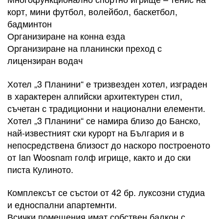
корт, мини футбол, волейбол, баскетбол,
бадминтон
Организиране на конна езда
Организиране на планински преход с
лицензиран водач
Хотел „3 Планини“ е тризвезден хотел, изграден
в характерен алпийски архитектурен стил,
съчетан с традиционни и национални елементи.
Хотел „3 Планини“ се намира близо до Банско,
най-известният ски курорт на България и в
непосредствена близост до наскоро построеното
от Ian Woosnam голф игрище, както и до ски
писта Кулиното.
Комплексът се състои от 42 бр. луксозни студиа
и едноспални апартемнти.
Всички помещения имат собствен балкон с