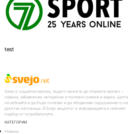
test
Svejo е социална мрежа, където можете да откриете всичко –
новини, забавления, интересни и полезни снимки и видеа. Целта
на уебсайта е да бъде полезен и да обединява съдържанието на
десетки източници. В Svejo акцентът е информацията и нейният
подбор от потребителите.
КАТЕГОРИИ
Новини