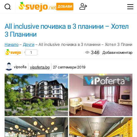
ДОБАВИ
Аll inclusive почивка в 3 планини – Хотел
3 Планини
Начало
–
Други
–
Аll inclusive почивка в 3 планини – Хотел 3 Планин
346
1
Добави коментар
vipsofia
vipoferta.bg
27 септември 2019