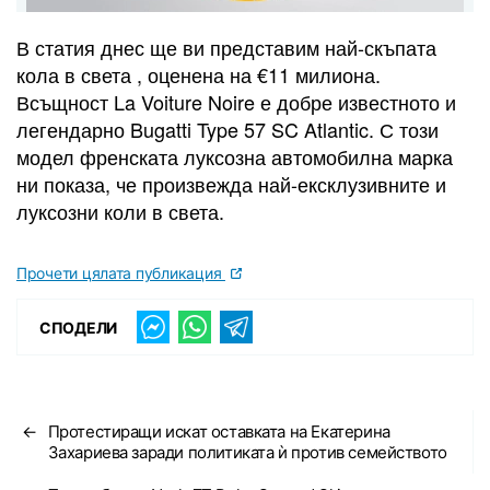
В статия днес ще ви представим най-скъпата
кола в света , оценена на €11 милиона.
Всъщност La Voiture Noire е добре известното и
легендарно Bugatti Type 57 SC Atlantic. С този
модел френската луксозна автомобилна марка
ни показа, че произвежда най-ексклузивните и
луксозни коли в света.
Прочети цялата публикация
СПОДЕЛИ
←
Протестиращи искат оставката на Екатерина
Захариева заради политиката ѝ против семейството