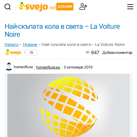
ДОБАВИ
Най-скъпата кола в света – La Voiture
Noire
Начало
–
Новини
–
Най-скъпата кола в света – La Voiture Noire
647
18
Добави коментар
homeofluxe
homeofluxe.eu
3 октомври 2019