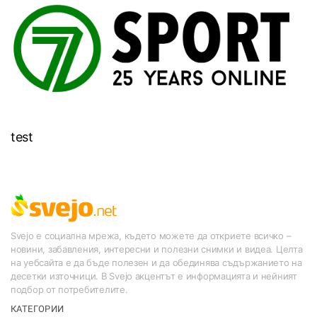
test
Svejo е социална мрежа, където можете да откриете всичко –
новини, забавления, интересни и полезни снимки и видеа. Целта
на уебсайта е да бъде полезен и да обединява съдържанието на
десетки източници. В Svejo акцентът е информацията и нейният
подбор от потребителите.
КАТЕГОРИИ