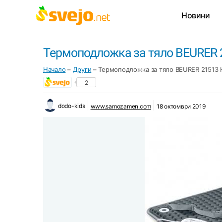
Новини
Термоподложка за тяло BEURER 
Начало
–
Други
–
Термоподложка за тяло BEURER 21513 
2
dodo-kids
www.samozamen.com
18 октомври 2019