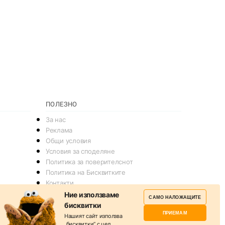
ПОЛЕЗНО
За нас
Реклама
Общи условия
Условия за споделяне
Политика за поверителснот
Политика на Бисквитките
Контакти
Ние използваме
САМО НАЛОЖАЩИТЕ
бисквитки
ПРИЕМАМ
Нашият сайт използва
„бисквитки“
с цел