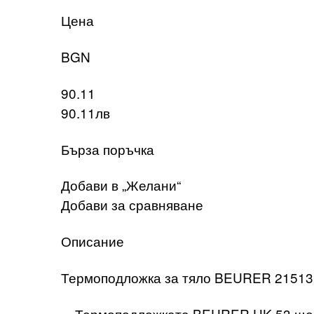
Цена
BGN
90.11
90.11лв
Бърза поръчка
Добави в „Желани“
Добави за сравняване
Описание
Термоподложка за тяло BEURER 21513
Термоподложката BEURER HK 53 ще ви