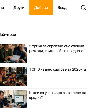
но
Други
Добави
Вход
Най-нови
5 трика за справяне със спешни
разходи, които работят веднага
ТОП 6 казино сайтове за 2026-та
Какви са условията за теглене на
кредит?