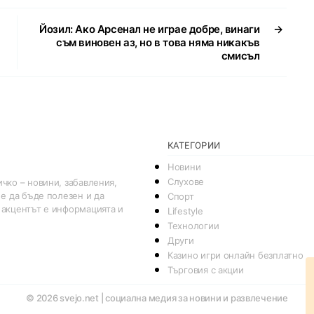
Йозил: Ако Арсенал не играе добре, винаги
→
съм виновен аз, но в това няма никакъв
смисъл
КАТЕГОРИИ
Новини
Слухове
чко – новини, забавления,
 е да бъде полезен и да
Спорт
 акцентът е информацията и
Lifestyle
Технологии
Други
Казино игри онлайн безплатно
Търговия с акции
© 2026
svejo.net | социална медия за новини и развлечение