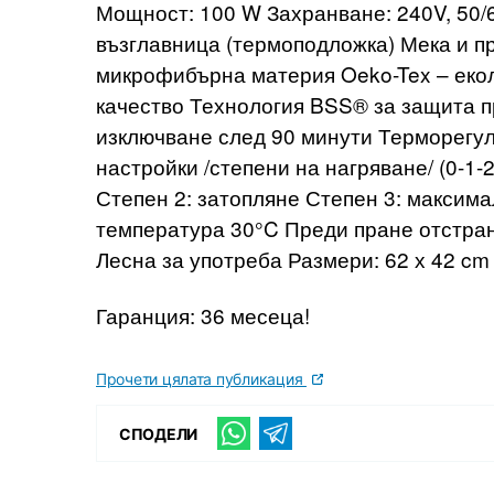
Мощност: 100 W Захранване: 240V, 50/
възглавница (термоподложка) Мека и п
микрофибърна материя Oeko-Tex – екол
качество Технология BSS® за защита п
изключване след 90 минути Терморегул
настройки /степени на нагряване/ (0-1-
Степен 2: затопляне Степен 3: максим
температура 30°C Преди пране отстран
Лесна за употреба Размери: 62 х 42 cm 
Гаранция: 36 месеца!
Прочети цялата публикация
СПОДЕЛИ