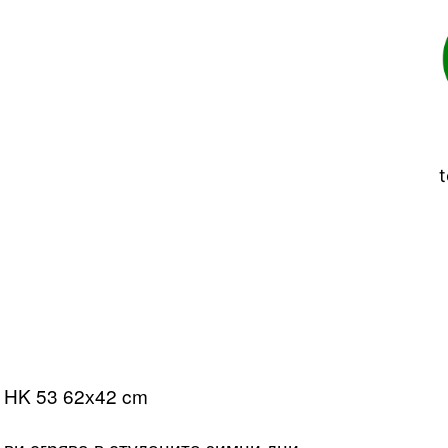
t
 HK 53 62х42 cm
 сгрява в студените зимни дни.