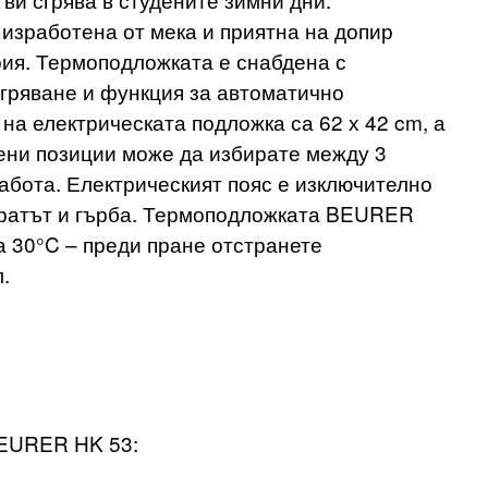
изработена от мека и приятна на допир
я. Термоподложката е снабдена с
гряване и функция за автоматично
на електрическата подложка са 62 х 42 cm, а
ени позиции може да избирате между 3
абота. Електрическият пояс е изключително
вратът и гърба. Термоподложката BEURER
а 30°C – преди пране отстранете
.
BEURER HK 53: