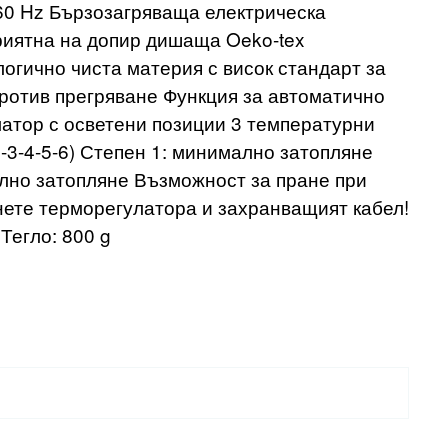
60 Hz Бързозагряваща електрическа
риятна на допир дишаща Oeko-tex
огично чиста материя с висок стандарт за
ротив прегряване Функция за автоматично
атор с осветени позиции 3 температурни
2-3-4-5-6) Степен 1: минимално затопляне
ално затопляне Възможност за пране при
ете терморегулатора и захранващият кабел!
Тегло: 800 g