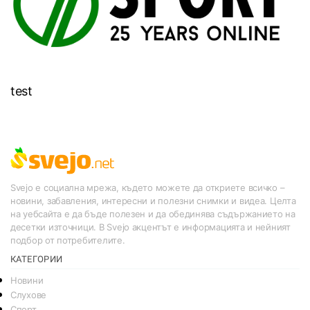
test
Svejo е социална мрежа, където можете да откриете всичко –
новини, забавления, интересни и полезни снимки и видеа. Целта
на уебсайта е да бъде полезен и да обединява съдържанието на
десетки източници. В Svejo акцентът е информацията и нейният
подбор от потребителите.
КАТЕГОРИИ
Новини
Слухове
Спорт