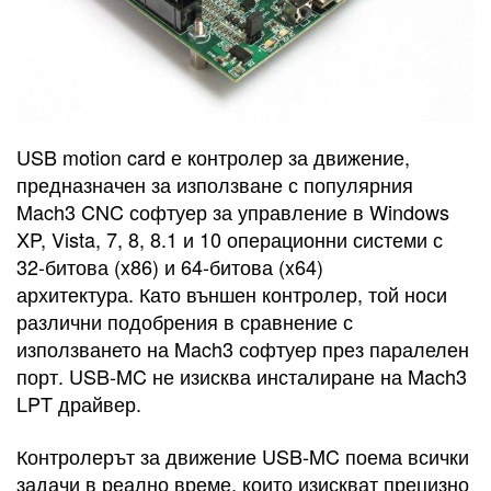
USB motion card е контролер за движение,
предназначен за използване с популярния
Mach3 CNC софтуер за управление в Windows
XP, Vista, 7, 8, 8.1 и 10 операционни системи с
32-битова (x86) и 64-битова (x64)
архитектура. Като външен контролер, той носи
различни подобрения в сравнение с
използването на Mach3 софтуер през паралелен
порт. USB-MC не изисква инсталиране на Mach3
LPT драйвер.
Контролерът за движение USB-MC поема всички
задачи в реално време, които изискват прецизно