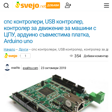
ДОБАВИ
cnc контролери, USB контролер,
контролер за движение за машини с
ЦПУ, ардуино съвместима платка,
Arduino uno
Начало
–
Други
–
cnc контролери, USB контролер, контролер за дви
354
1
Добави коментар
exallto
exallto.com
23 октомври 2019