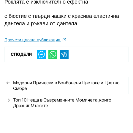
Роклята е изключително ефектна
с бюстие с твърди чашки с красива еластична
дантела и ръкави от дантела.
Прочети цялата публикация
СПОДЕЛИ
←
Модерни Прически в Бонбонени Цветове и Цветно
Омбре
→
Топ 10 Неща в Съвременните Момичета ,които
Дразнят Мъжете