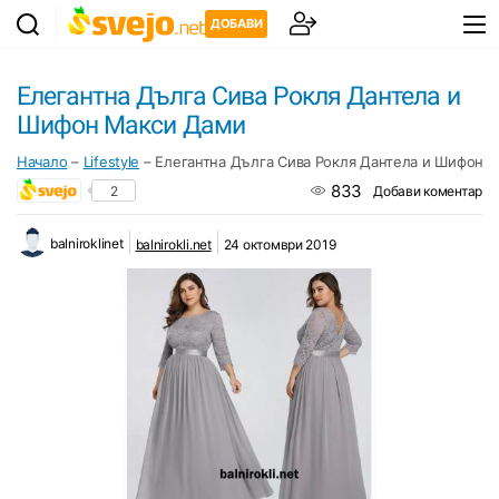
ДОБАВИ
Елегантна Дълга Сива Рокля Дантела и
Шифон Макси Дами
Начало
–
Lifestyle
–
Елегантна Дълга Сива Рокля Дантела и Шифон 
833
2
Добави коментар
balniroklinet
balnirokli.net
24 октомври 2019