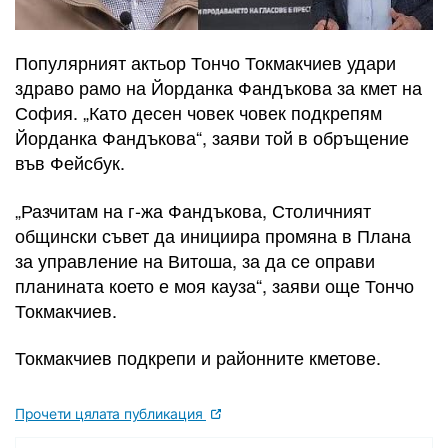
Популярният актьор Тончо Токмакчиев удари
здраво рамо на Йорданка Фандъкова за кмет на
София. „Като десен човек човек подкрепям
Йорданка Фандъкова“, заяви той в обръщение
във Фейсбук.
„Разчитам на г-жа Фандъкова, Столичният
общински съвет да инициира промяна в Плана
за управление на Витоша, за да се оправи
планината което е моя кауза“, заяви още Тончо
Токмакчиев.
Токмакчиев подкрепи и районните кметове.
Прочети цялата публикация