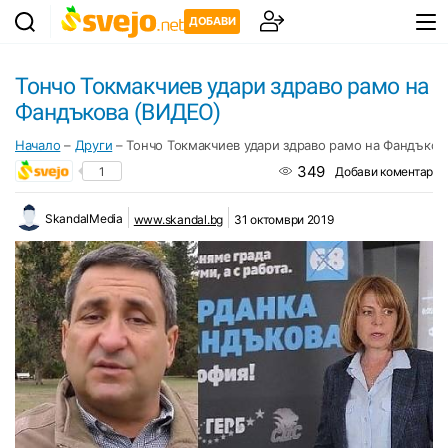
ДОБАВИ
Тончо Токмакчиев удари здраво рамо на
Фандъкова (ВИДЕО)
Начало
–
Други
–
Тончо Токмакчиев удари здраво рамо на Фандъков
349
1
Добави коментар
SkandalMedia
www.skandal.bg
31 октомври 2019