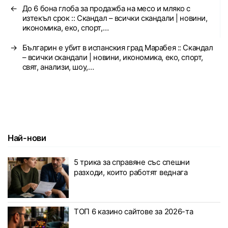
←
До 6 бона глоба за продажба на месо и мляко с
изтекъл срок :: Скандал – всички скандали | новини,
икономика, еко, спорт,…
→
Българин е убит в испанския град Марабея :: Скандал
– всички скандали | новини, икономика, еко, спорт,
свят, анализи, шоу,…
Най-нови
5 трика за справяне със спешни
разходи, които работят веднага
ТОП 6 казино сайтове за 2026-та