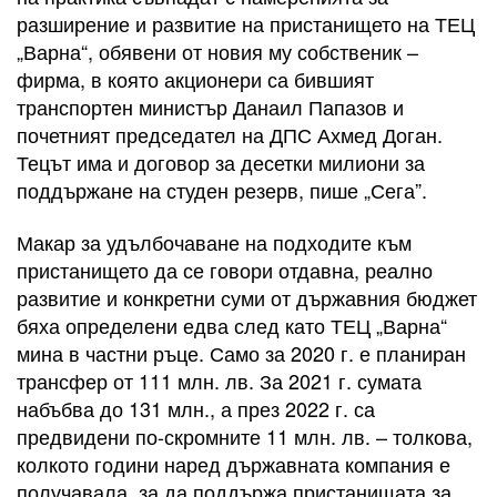
разширение и развитие на пристанището на ТЕЦ
„Варна“, обявени от новия му собственик –
фирма, в която акционери са бившият
транспортен министър Данаил Папазов и
почетният председател на ДПС Ахмед Доган.
Тецът има и договор за десетки милиони за
поддържане на студен резерв, пише „Сега”.
Макар за удълбочаване на подходите към
пристанището да се говори отдавна, реално
развитие и конкретни суми от държавния бюджет
бяха определени едва след като ТЕЦ „Варна“
мина в частни ръце. Само за 2020 г. е планиран
трансфер от 111 млн. лв. За 2021 г. сумата
набъбва до 131 млн., а през 2022 г. са
предвидени по-скромните 11 млн. лв. – толкова,
колкото години наред държавната компания е
получавала, за да поддържа пристанищата за