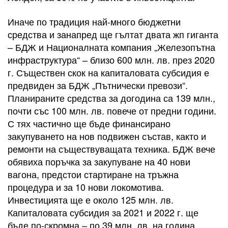
Иначе по традиция най-много бюджетни
средства и занапред ще гълтат двата жп гиганта
– БДЖ и Националната компания „Железопътна
инфраструктура“ – близо 600 млн. лв. през 2020
г. Съществен скок на капиталовата субсидия е
предвиден за БДЖ „Пътнически превози“.
Планираните средства за догодина са 139 млн.,
почти със 100 млн. лв. повече от предни години.
С тях частично ще бъде финансирано
закупуването на нов подвижен състав, както и
ремонти на съществуващата техника. БДЖ вече
обявиха поръчка за закупуване на 40 нови
вагона, предстои стартиране на тръжна
процедура и за 10 нови локомотива.
Инвестицията ще е около 125 млн. лв.
Капиталовата субсидия за 2021 и 2022 г. ще
бъде по-скромна – по 39 млн. лв. на година.