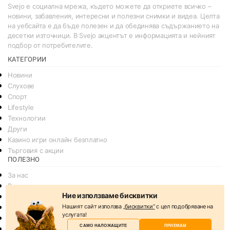
Svejo е социална мрежа, където можете да откриете всичко –
новини, забавления, интересни и полезни снимки и видеа. Целта
на уебсайта е да бъде полезен и да обединява съдържанието на
десетки източници. В Svejo акцентът е информацията и нейният
подбор от потребителите.
КАТЕГОРИИ
Новини
Слухове
Спорт
Lifestyle
Технологии
Други
Казино игри онлайн безплатно
Търговия с акции
ПОЛЕЗНО
За нас
Реклама
Ние използваме бисквитки
Общи условия
Нашият сайт използва
„бисквитки“
с цел подобряване на
Условия за споделяне
услугата!
Политика за поверителснот
САМО НАЛОЖАЩИТЕ
ПРИЕМАМ
Политика на Бисквитките