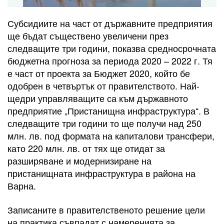
Субсидиите на част от държавните предприятия
ще бъдат съществено увеличени през
следващите три години, показва средносрочната
бюджетна прогноза за периода 2020 – 2022 г. Тя
е част от проекта за Бюджет 2020, който бе
одобрен в четвъртък от правителството. Най-
щедри управляващите са към държавното
предприятие „Пристанищна инфраструктура“. В
следващите три години то ще получи над 250
млн. лв. под формата на капиталови трансфери,
като 220 млн. лв. от тях ще отидат за
разширяване и модернизиране на
пристанищната инфраструктура в района на
Варна.
Записаните в правителственото решение цели
на практика съвпадат с намеренията за