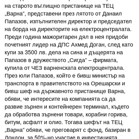
на старото въглищно пристанище на ТЕЦ
„Варна“, представени през лятото от Данаил
Папазов, изпълнителен директор и председател
на борда на директорите на електроцентралата.
Преди година мажоритарен дял в нея придоби
почетният лидер на ДПС Ахмед Доган, след като
купи за 3500 лв. дела на сина и дъщерята на
Папазов в дружеството „Сигда“ – фирмата,
купила от ЧЕЗ варненската електроцентрала.
През юли Папазов, който е бивш министър на
транспорта в правителството на Орешарски и
бивш шеф на държавното пристанище Варна,
обяви, че интересите на компанията са да
развие зърнен и контейнерен терминал, където
да обработва зърнени товари, корабни горива,
битум, асфалт и олио. Тогава шефът на ТЕЦ
„Варна“ обяви, че преговарят с фонд, базиран в
Лондон, за 50%-но участие в инвестицията.