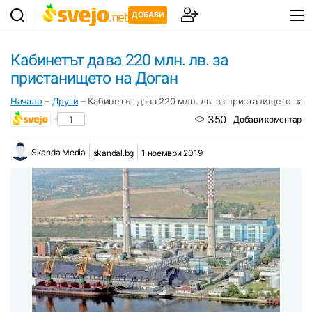
ДОБАВИ
Кабинетът дава 220 млн. лв. за
пристанището на Доган
Начало
–
Други
–
Кабинетът дава 220 млн. лв. за пристанището на 
350
1
Добави коментар
SkandalMedia
skandal.bg
1 ноември 2019