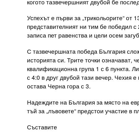
когото тазвечершният двубой бе после
Успехът е първи за „трикольорите“ от 
представителният ни тим бе победил с 2
записа пет равенства и цели осем загуб
С тазвечершната победа България слож
историята си. Трите точки означават, ч
квалификационна група 1 с 6 пункта. Ли
с 4:0 в друг двубой тази вечер. Чехия е
остава Черна гора с 3.
Надеждите на България за място на евр
тъй за „лъвовете“ предстои участие в 
Съставите