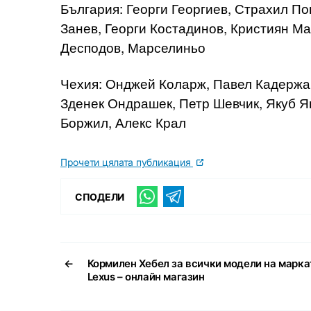
България: Георги Георгиев, Страхил По
Занев, Георги Костадинов, Кристиян М
Десподов, Марселиньо
Чехия: Онджей Коларж, Павел Кадержа
Зденек Ондрашек, Петр Шевчик, Якуб Я
Боржил, Алекс Крал
Прочети цялата публикация
СПОДЕЛИ
←
Кормилен Хебел за всички модели на марка
Lexus – онлайн магазин