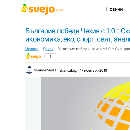
Новини
България победи Чехия с 1:0 :: С
икономика, еко, спорт, свят, ана
Начало
–
Други
–
България победи Чехия с 1:0 :: Скандал
1
SkandalMedia
skandal.bg
17 ноември 2019