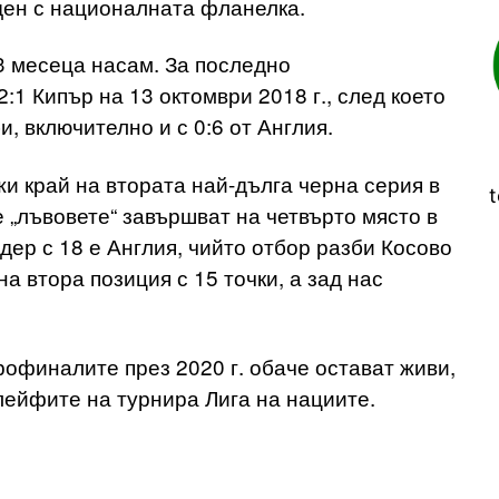
ден с националната фланелка.
13 месеца насам. За последно
:1 Кипър на 13 октомври 2018 г., след което
и, включително и с 0:6 от Англия.
и край на втората най-дълга черна серия в
t
е „лъвовете“ завършват на четвърто място в
дер с 18 е Англия, чийто отбор разби Косово
 на втора позиция с 15 точки, а зад нас
офиналите през 2020 г. обаче остават живи,
плейфите на турнира Лига на нациите.