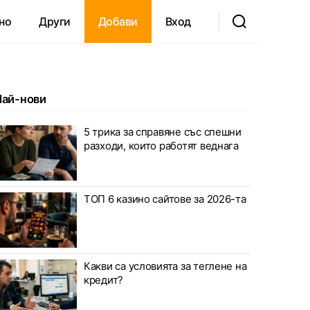
но
Други
Добави
Вход
Най-нови
, справочник, видео
5 трика за справяне със спешни
разходи, които работят веднага
ТОП 6 казино сайтове за 2026-та
Какви са условията за теглене на
кредит?