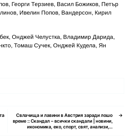
пов, Георги Терзиев, Васил Божиков, Петър
алинов, Ивелин Попов, Вандерсон, Кирил
бек, Онджей Челустка, Владимир Дарида,
нкто, Томаш Сучек, Онджей Кудела, Ян
та
Свлачища и лавини в Австрия заради лошо
→
време :: Скандал – всички скандали | новини,
икономика, еко, спорт, свят, анализи,…