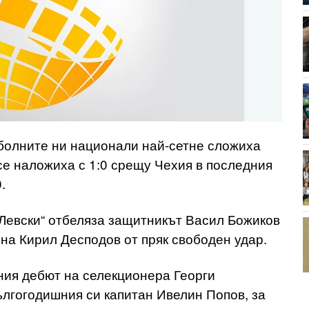
болните ни национали най-сетне сложиха
 се наложиха с 1:0 срещу Чехия в последния
.
 Левски“ отбеляза защитникът Васил Божиков
е на Кирил Десподов от пряк свободен удар.
ния дебют на селекционера Георги
лгогодишния си капитан Ивелин Попов, за