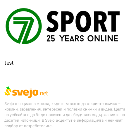
test
Svejo е социална мрежа, където можете да откриете всичко –
новини, забавления, интересни и полезни снимки и видеа. Целта
на уебсайта е да бъде полезен и да обединява съдържанието на
десетки източници. В Svejo акцентът е информацията и нейният
подбор от потребителите.