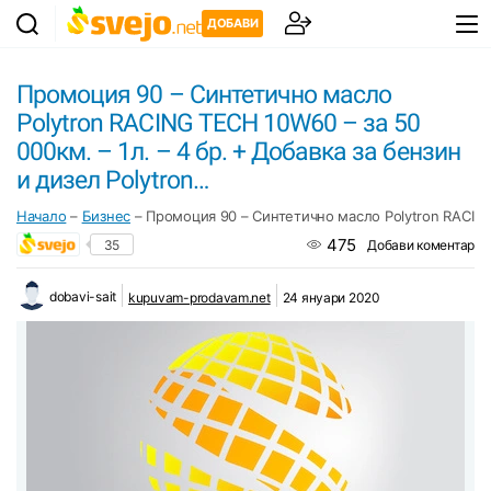
ДОБАВИ
Промоция 90 – Синтетично масло
Polytron RACING TECH 10W60 – за 50
000км. – 1л. – 4 бр. + Добавка за бензин
и дизел Polytron…
Начало
–
Бизнес
–
Промоция 90 – Синтетично масло Polytron RACING 
475
35
Добави коментар
dobavi-sait
kupuvam-prodavam.net
24 януари 2020