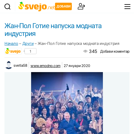
ДОБАВИ
Жан-Пол Готие напуска модната
индустрия
Начало
–
Други
–
Жан-Пол Готие напуска модната индустрия
345
1
Добави коментар
svetla58
www.emodno.com
27 януари 2020