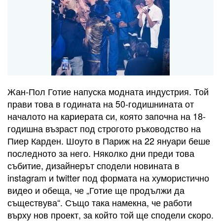
Жан-Пол Готие напуска модната индустрия. Той
прави това в годината на 50-годишнината от
началото на кариерата си, която започна на 18-
годишна възраст под строгото ръководство на
Пиер Карден. Шоуто в Париж на 22 януари беше
последното за него. Няколко дни преди това
събитие, дизайнерът сподели новината в
instagram и twitter под формата на хумористично
видео и обеща, че „Готие ще продължи да
съществува“. Също така намекна, че работи
върху нов проект, за който той ще сподели скоро.