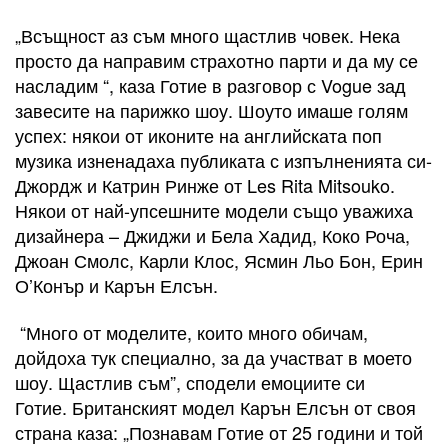
„Всъщност аз съм много щастлив човек. Нека
просто да направим страхотно парти и да му се
насладим “, каза Готие в разговор с Vogue зад
завесите на парижко шоу. Шоуто имаше голям
успех: някои от иконите на английската поп
музика изненадаха публиката с изпълненията си-
Джордж и Катрин Ринже от Les Rita Mitsouko.
Някои от най-упсешните модели също уважиха
дизайнера – Джиджи и Бела Хадид, Коко Роча,
Джоан Смолс, Карли Клос, Ясмин Льо Бон, Ерин
О’Конър и Карън Елсън.
“Много от моделите, които много обичам,
дойдоха тук специално, за да участват в моето
шоу. Щастлив съм”, сподели емоциите си
Готие. Британският модел Карън Елсън от своя
страна каза: „Познавам Готие от 25 години и той