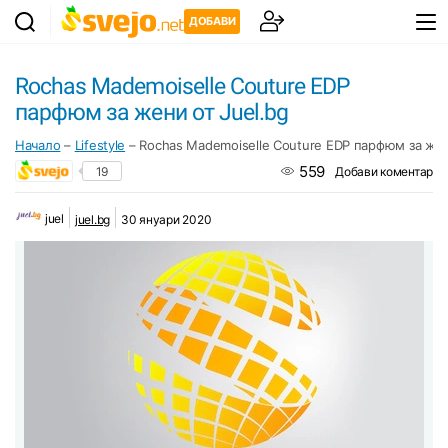
ДОБАВИ
Rochas Mademoiselle Couture EDP
парфюм за жени от Juel.bg
Начало
–
Lifestyle
–
Rochas Mademoiselle Couture EDP парфюм за жен
559
19
Добави коментар
juel
juel.bg
30 януари 2020