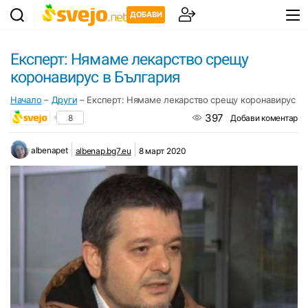
ДОБАВИ
Експерт: Нямаме лекарство срещу
коронавирус в България
Начало
–
Други
–
Експерт: Нямаме лекарство срещу коронавирус в 
397
8
Добави коментар
albenapet
albenap.bg7.eu
8 март 2020