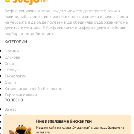
Svejo е социална мрежа, където можете да откриете всичко –
новини, забавления, интересни и полезни снимки и видеа. Целта
на уебсайта е да бъде полезен и да обединява съдържанието на
десетки източници. В Svejo акцентът е информацията и нейният
подбор от потребителите.
КАТЕГОРИИ
Новини
Слухове
Спорт
Lifestyle
Технологии
Други
Казино игри онлайн безплатно
Търговия с акции
ПОЛЕЗНО
За нас
Реклама
Ние използваме бисквитки
Общи условия
Нашият сайт използва
„бисквитки“
с цел подобряване на
Условия за споделяне
услугата!