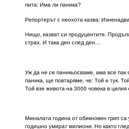
пита: Има ли паника?
Репортерът с неохота казва: Изненадва
Нищо, казват си продуцентите. Продълж
страх. И така ден след ден…
Уж да не се паникьосваме, ама все пак 
паника, ще повтаряме, че: Той е тук. Т
Той взе живота на 3000 човека в целия 
Миналата година от обикновен грип са
годишно умират милиони. Но както глед