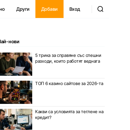
но
Други
Добави
Вход
Най-нови
5 трика за справяне със спешни
разходи, които работят веднага
ТОП 6 казино сайтове за 2026-та
Какви са условията за теглене на
кредит?