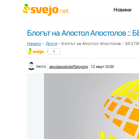
Новини
Блогът на Апостол Апостолов :: 
Начало
–
Други
–
Блогът на Апостол Апостолов :: БЕЗ П
1
tocco
apostapostoloff.blog.bg
12 март 2020