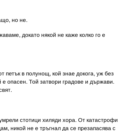
що, но не.
аваме, докато някой не каже колко го е
от петък в полунощ, кой знае докога, уж без
ой е опасен. Той затвори градове и държави.
свят.
 умрели стотици хиляди хора. От катастрофи
ам, никой не е тръгнал да се презапасява с