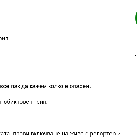
рип.
t
все пак да кажем колко е опасен.
т обикновен грип.
ата, прави включване на живо с репортер и