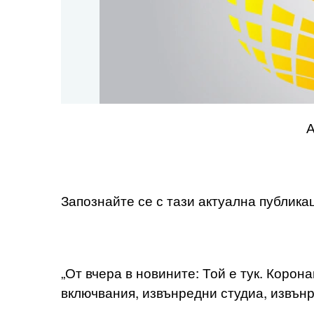
АМАН- ЗА
Запознайте се с тази актуална публик
„От вчера в новините: Той е тук. Корона
включвания, извънредни студиа, извън