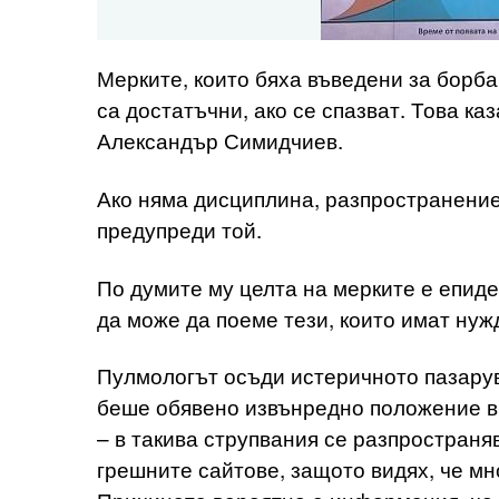
Мерките, които бяха въведени за борба
са достатъчни, ако се спазват. Това ка
Александър Симидчиев.
Ако няма дисциплина, разпространение
предупреди той.
По думите му целта на мерките е епиде
да може да поеме тези, които имат нуж
Пулмологът осъди истеричното пазарува
беше обявено извънредно положение в 
– в такива струпвания се разпространяв
грешните сайтове, защото видях, че мн