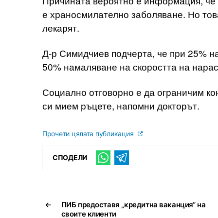
Причината вероятно е информация, че
е храносмилателно заболяване. Но тов
лекарят.
Д-р Симидчиев подчерта, че при 25% н
50% намаляване на скоростта на нарас
Социално отговорно е да ограничим кон
си мием ръцете, напомни докторът.
Прочети цялата публикация
СПОДЕЛИ
←
ПИБ предоставя „кредитна ваканция“ на
своите клиенти