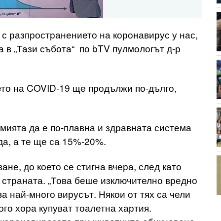
 с разпространението на коронавирус у нас,
за в „Тази събота“ по bTV пулмологът д-р
то на COVID-19 ще продължи по-дълго,
мията да е по-плавна и здравната система
да, а те ще са 15%-20%.
не, до което се стигна вчера, след като
страната. „Това беше изключително вредно
а най-много вирусът. Някои от тях са чели
ого хора купуват тоалетна хартия.