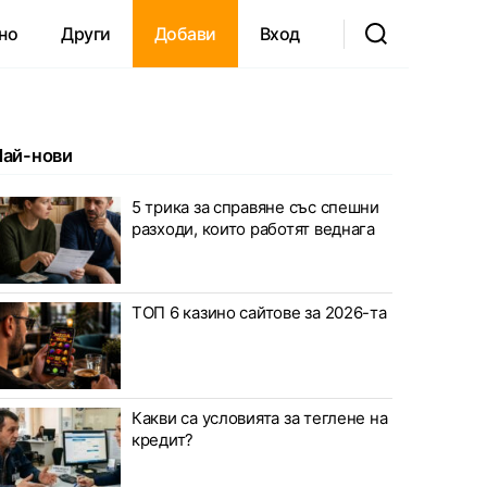
но
Други
Добави
Вход
Най-нови
5 трика за справяне със спешни
разходи, които работят веднага
ТОП 6 казино сайтове за 2026-та
Какви са условията за теглене на
кредит?