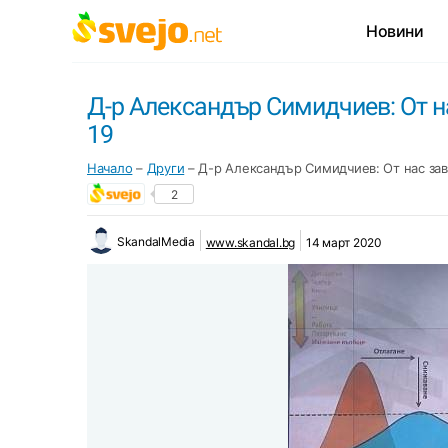
Новини
Д-р Александър Симидчиев: От н
19
Начало
–
Други
–
Д-р Александър Симидчиев: От нас за
2
SkandalMedia
www.skandal.bg
14 март 2020