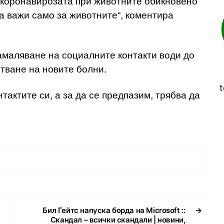
 коронавирозата при животните обикновено
а важи само за животните“, коментира
амаляване на социалните контакти води до
тване на новите болни.
t
тактите си, а за да се предпазим, трябва да
Бил Гейтс напуска борда на Microsoft ::
→
Скандал – всички скандали | новини,