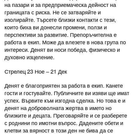
на пазари и за предприемаческа дейност на
границата с риска. Не се затваряйте и
изолирайте. Търсете близки контакти с тези,
които биха ви донесли промени, ползи и
перспективи за развитие. Препоръчителна е
работа в екип. Може да влезете в нова група по
интереси. Денят ви носи победа, физическо и
духовно изцеление.
Стрелец 23 Ное – 21 Дек
Денят е благоприятен за работа в екип. Канете
гости и гостувайте. Публичните ви изяви ще имат
успех. Вървите към изгодна сделка. Но това е и
денят на доброволната жертва в името но
близките и децата. Преговаряйте и се разберете
с роднини по имотни въпрос. Дадените обети и
клетви за вярност в този ден не бива да се