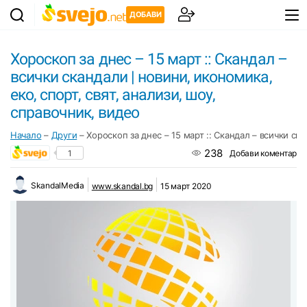
ДОБАВИ
Хороскоп за днес – 15 март :: Скандал –
всички скандали | новини, икономика,
еко, спорт, свят, анализи, шоу,
справочник, видео
Начало
–
Други
–
Хороскоп за днес – 15 март :: Скандал – всички ска
238
1
Добави коментар
SkandalMedia
www.skandal.bg
15 март 2020