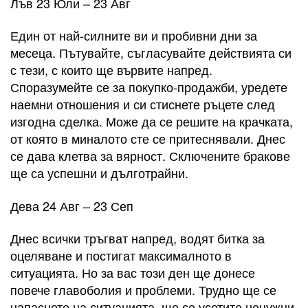
Лъв 23 Юли – 23 Авг
Един от най-силните ви и пробивни дни за
месеца. Пътувайте, съгласувайте действията си
с тези, с които ще вървите напред.
Споразумейте се за покупко-продажби, уредете
наемни отношения и си стиснете ръцете след
изгодна сделка. Може да се решите на крачката,
от която в миналото сте се притеснявали. Днес
се дава клетва за вярност. Сключените бракове
ще са успешни и дълготрайни.
Дева 24 Авг – 23 Сеп
Днес всички тръгват напред, водят битка за
оцеляване и постигат максималното в
ситуацията. Но за вас този ден ще донесе
повече главоболия и проблеми. Трудно ще се
напаснете на ситуацията, ще се усетите ненужни