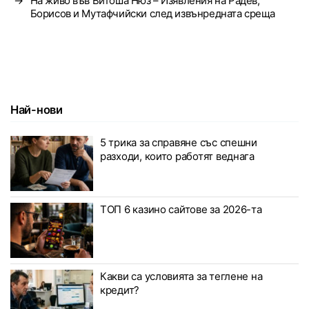
→
На живо във Витоша Нюз – Изявления на Радев,
Борисов и Мутафчийски след извънредната среща
Най-нови
5 трика за справяне със спешни
разходи, които работят веднага
ТОП 6 казино сайтове за 2026-та
Какви са условията за теглене на
кредит?