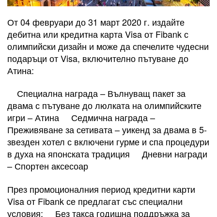
От 04 февруари до 31 март 2020 г. издайте
дебитна или кредитна карта Visa от Fibank с
олимпийски дизайн и може да спечелите чудесни
подаръци от Visa, включително пътуване до
Атина:
Специална награда – Вълнуващ пакет за
двама с пътуване до люлката на олимпийските
игри – Атина Седмична награда –
Преживяване за сетивата – уикенд за двама в 5-
звезден хотел с включени гурме и спа процедури
в духа на японската традиция Дневни награди
– Спортен аксесоар
През промоционалния период кредитни карти
Visa от Fibank се предлагат със специални
условия: Без такса годишна поддръжка за