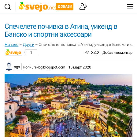
ДОБАВИ
Спечелете почивка в Атина, уикенд в
Банско и спортни аксесоари
Начало
–
Други
–
Спечелете почивка в Атина, уикенд в Банско и сп
342
1
Добави коментар
pgp
konkurs-bg.blogspot.com
15 март 2020