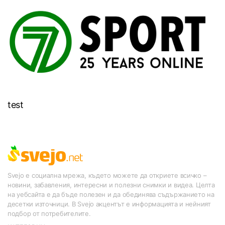
test
Svejo е социална мрежа, където можете да откриете всичко –
новини, забавления, интересни и полезни снимки и видеа. Целта
на уебсайта е да бъде полезен и да обединява съдържанието на
десетки източници. В Svejo акцентът е информацията и нейният
подбор от потребителите.