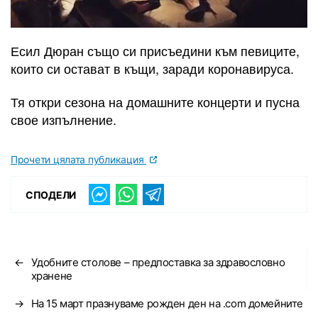
Есил Дюран също си присъедини към певиците,
които си остават в къщи, заради коронавируса.
Тя откри сезона на домашните концерти и пусна
свое изпълнение.
Прочети цялата публикация
СПОДЕЛИ
←
Удобните столове – предпоставка за здравословно
хранене
→
На 15 март празнуваме рожден ден на .com домейните