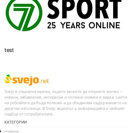
test
Svejo е социална мрежа, където можете да откриете всичко –
новини, забавления, интересни и полезни снимки и видеа. Целта
на уебсайта е да бъде полезен и да обединява съдържанието на
десетки източници. В Svejo акцентът е информацията и нейният
подбор от потребителите.
КАТЕГОРИИ
Новини