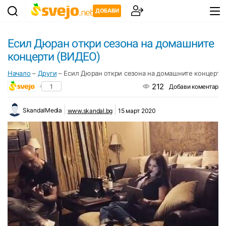
ДОБАВИ
Есил Дюран откри сезона на домашните
концерти (ВИДЕО)
Начало
–
Други
–
Есил Дюран откри сезона на домашните концерти
212
1
Добави коментар
SkandalMedia
www.skandal.bg
15 март 2020