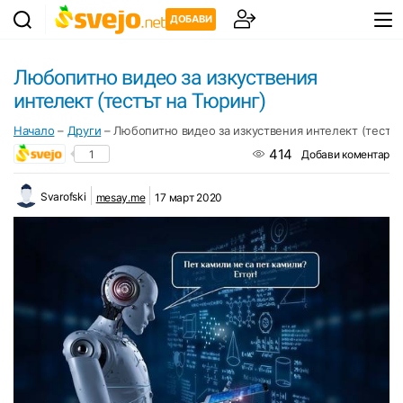
ДОБАВИ
Любопитно видео за изкуствения
интелект (тестът на Тюринг)
Начало
–
Други
–
Любопитно видео за изкуствения интелект (тестът
414
1
Добави коментар
Svarofski
mesay.me
17 март 2020