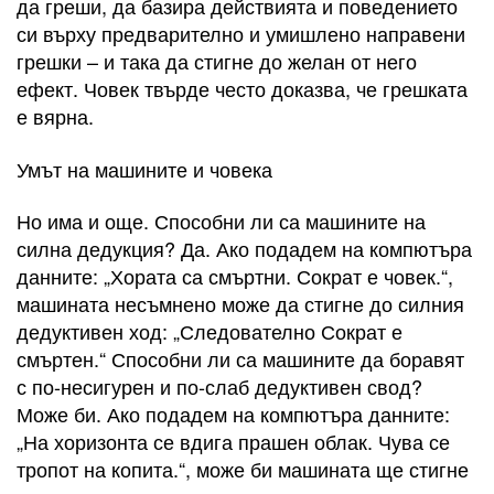
да греши, да базира действията и поведението
си върху предварително и умишлено направени
грешки – и така да стигне до желан от него
ефект. Човек твърде често доказва, че грешката
е вярна.
Умът на машините и човека
Но има и още. Способни ли са машините на
силна дедукция? Да. Ако подадем на компютъра
данните: „Хората са смъртни. Сократ е човек.“,
машината несъмнено може да стигне до силния
дедуктивен ход: „Следователно Сократ е
смъртен.“ Способни ли са машините да боравят
с по-несигурен и по-слаб дедуктивен свод?
Може би. Ако подадем на компютъра данните:
„На хоризонта се вдига прашен облак. Чува се
тропот на копита.“, може би машината ще стигне