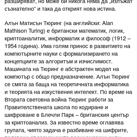
разширяват, но може би никога няма да „излъжат
съзнателно“ и така да открият нова истина.
Алън Матисън Тюринг (на английски: Alan
Mathison Turing) е британски математик, логик,
криптоаналитик, информатик и философ (1912 –
1954 година). Има голям принос в развитието на
компютърните науки с формализирането на
концепциите за алгоритъм и изчислимост.
Машината на Тюринг е абстрактен модел на
компютър с общо предназначение. Алън Тюринг
се смята за баща на теоретичната информатика
и теорията на изкуствения интелект. По време на
Втората световна война Тюринг работи за
Правителствената школа по кодиране и
шифроване в Блечли Парк – британския център
за криптоанализ. За известно време оглавява
групата, чиято задача е разбиване на шифрите,