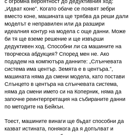
с огромна вероятност до дедуктивния ход:
„Идват коне“. Когато обаче се появят зебри
вместо коне, машината ще трябва да реши дали
моделът е неправилен или да разшири
идеалния контур на модела с още данни. Може
би тя ще вземе решение и ще извърши
дедуктивен ход. Способни ли са машините на
творческа абдукция? Според мен не. Ако
подадем на компютъра данните: „Слънчевата
система има център. Земята е в центъра.“,
машината няма да смени модела, като постави
Слънцето в центъра на слънчевата система,
няма да смени името си на Коперник, няма да
започне реинтерпретация на събираните данни
по методите на Бейкън.
Тоест, машините винаги ще бъдат способни да
казват истината, понякога да я допълват и