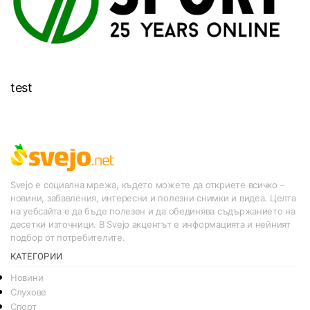
test
Svejo е социална мрежа, където можете да откриете всичко –
новини, забавления, интересни и полезни снимки и видеа. Целта
на уебсайта е да бъде полезен и да обединява съдържанието на
десетки източници. В Svejo акцентът е информацията и нейният
подбор от потребителите.
КАТЕГОРИИ
Новини
Слухове
Спорт