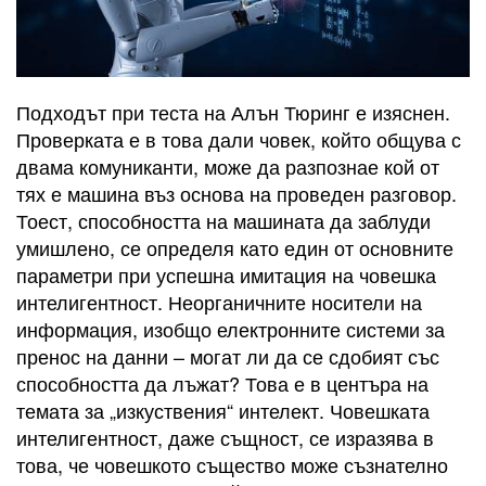
Подходът при теста на Алън Тюринг е изяснен.
Проверката е в това дали човек, който общува с
двама комуниканти, може да разпознае кой от
тях е машина въз основа на проведен разговор.
Тоест, способността на машината да заблуди
умишлено, се определя като един от основните
параметри при успешна имитация на човешка
интелигентност. Неорганичните носители на
информация, изобщо електронните системи за
пренос на данни – могат ли да се сдобият със
способността да лъжат? Това е в центъра на
темата за „изкуствения“ интелект. Човешката
интелигентност, даже същност, се изразява в
това, че човешкото същество може съзнателно