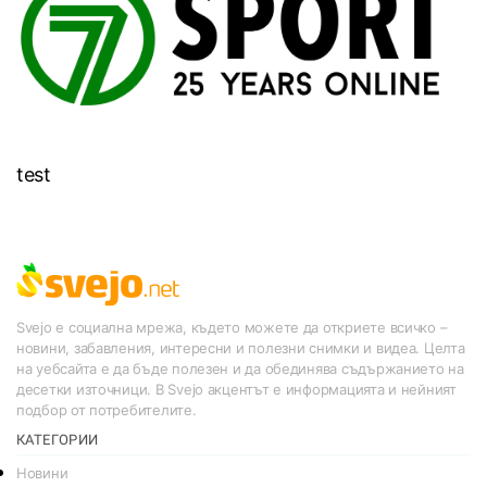
test
Svejo е социална мрежа, където можете да откриете всичко –
новини, забавления, интересни и полезни снимки и видеа. Целта
на уебсайта е да бъде полезен и да обединява съдържанието на
десетки източници. В Svejo акцентът е информацията и нейният
подбор от потребителите.
КАТЕГОРИИ
Новини