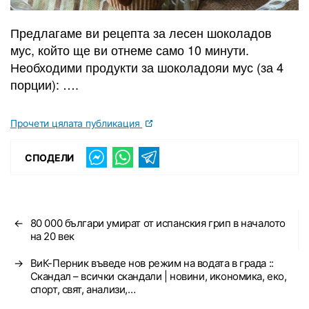
Предлагаме ви рецепта за лесен шоколадов
мус, който ще ви отнеме само 10 минути.
Необходими продукти за шоколадояи мус (за 4
порции): ….
Прочети цялата публикация
СПОДЕЛИ
←
80 000 българи умират от испанския грип в началото
на 20 век
→
ВиК-Перник въведе нов режим на водата в града ::
Скандал – всички скандали | новини, икономика, еко,
спорт, свят, анализи,…