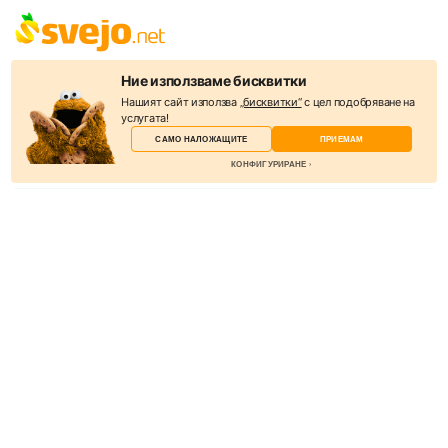
Svejo е социална мрежа, където можете да откриете всичко –
Ние използваме бисквитки
новини, забавления, интересни и полезни снимки и видеа. Целта
Нашият сайт използва
„бисквитки“
с цел подобряване на
на уебсайта е да бъде полезен и да обединява съдържанието на
услугата!
десетки източници. В Svejo акцентът е информацията и нейният
САМО НАЛОЖАЩИТЕ
ПРИЕМАМ
подбор от потребителите.
КОНФИГУРИРАНЕ
КАТЕГОРИИ
Новини
Избери бисквитки
Слухове
Бисквитките са малки текстови файлове, които
Спорт
уеб сървърът съхранява на вашия компютър,
Lifestyle
когато посещавате уебсайта.
Технологии
Други
Казино игри онлайн безплатно
Наложащи
Търговия с акции
Тези бисквитки не могат да бъдат деактивирани. Те са необходими, за
ПОЛЕЗНО
да работи уебсайтът.
За нас
Анализ
Реклама
За да можем да подобрим уебсайта, включително информация и
функционалност, искаме да събираме анализи. Не можем да ви
Общи условия