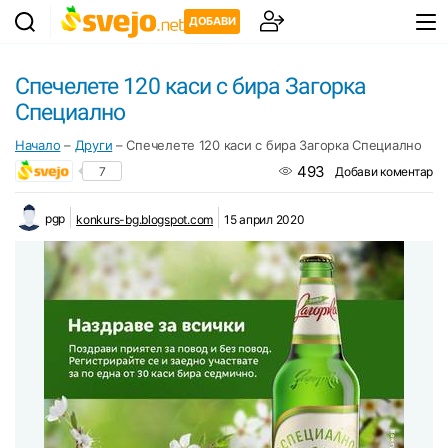
ДОБАВИ
Спечелете 120 каси с бира Загорка
Специално
Начало
–
Други
–
Спечелете 120 каси с бира Загорка Специално
493
7
Добави коментар
pgp
konkurs-bg.blogspot.com
15 април 2020