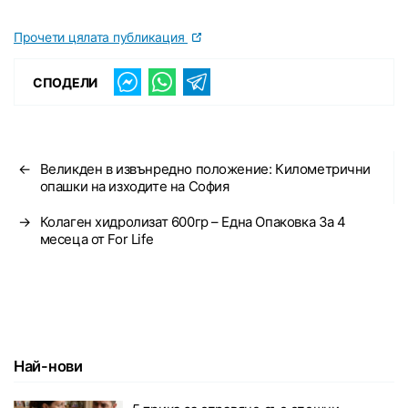
Прочети цялата публикация
СПОДЕЛИ
←
Великден в извънредно положение: Километрични
опашки на изходите на София
→
Колаген хидролизат 600гр – Една Опаковка За 4
месеца от For Life
Най-нови