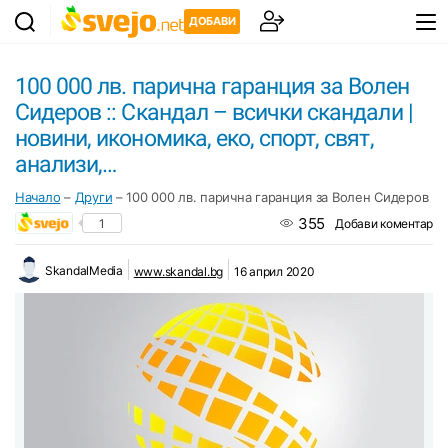
ДОБАВИ
100 000 лв. парична гаранция за Волен
Сидеров :: Скандал – всички скандали |
новини, икономика, еко, спорт, свят,
анализи,…
Начало
–
Други
–
100 000 лв. парична гаранция за Волен Сидеров :: 
355
1
Добави коментар
SkandalMedia
www.skandal.bg
16 април 2020