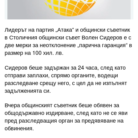
Лидерът на партия „Атака“ и общински съветник
в Столичния общински съвет Волен Сидеров е с
две мерки за неотклонение „парична гаранция“ в
размер на 100 хил. лв.
Сидеров беше задържан за 24 часа, след като
отправи заплахи, спрямо органите, водещи
разследване срещу него, с цел да не изпълнят
задълженията си.
Вчера общинският съветник беше обявен за
общодържавно издирване, след като не се яви
пред разследващия орган за предявяване на
обвинения.