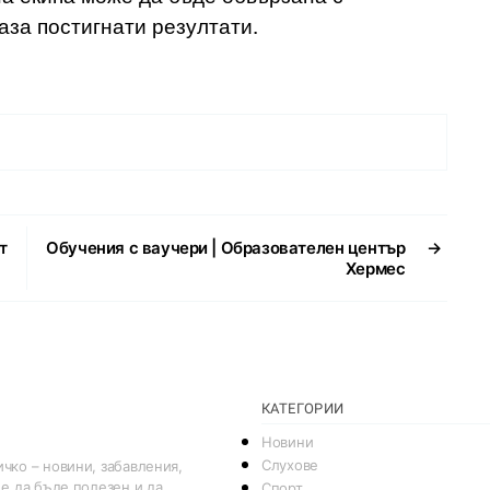
аза постигнати резултати.
т
Обучения с ваучери | Образователен център
→
Хермес
КАТЕГОРИИ
Новини
Слухове
чко – новини, забавления,
 е да бъде полезен и да
Спорт