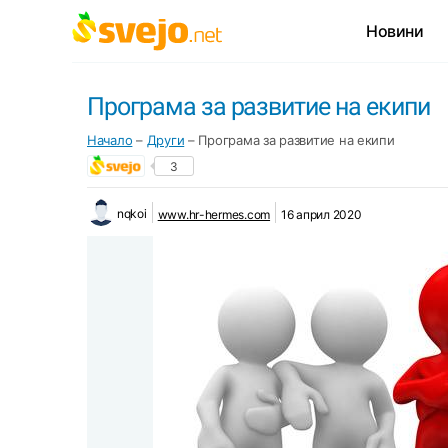
Новини
Програма за развитие на екипи
Начало
–
Други
–
Програма за развитие на екипи
3
nqkoi
www.hr-hermes.com
16 април 2020