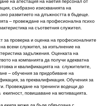
ане на атестация на наетия персонал от
ация, съобразно изискванията на
зно развитието на длъжността в бъдеще.
гията – провеждане на професионална психо
рактеристика на съответния служител.
т за проверка и оценка на професионалните
на всеки служител, за изпълнение на
ктеристика задължения. Оценката на
вото на компанията да получи адекватна
товка и квалификацията на служителите,
ане – обучения за придобиване на
фикация, за преквалификация. Обучения за
ти. Провеждане на тренинги водещи до
а екипност, повишаване на мотивацията.
на екипа може да бъде обвързана с