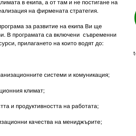
имата в екипа, а от там и не постигане на
еализация на фирмената стратегия.
програма за развитие на екипа Ви ще
иви. В програмата са включени съвременни
урси, прилагането на които водят до:
t
ганизационните системи и комуникация;
ционния климат;
та и продуктивността на работата;
изационни качества на мениджърите;