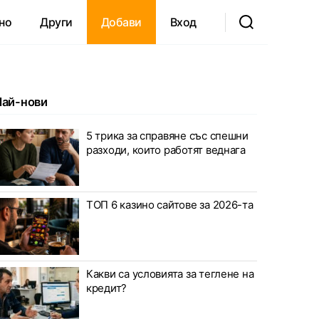
но
Други
Добави
Вход
Най-нови
5 трика за справяне със спешни
разходи, които работят веднага
ТОП 6 казино сайтове за 2026-та
Какви са условията за теглене на
кредит?