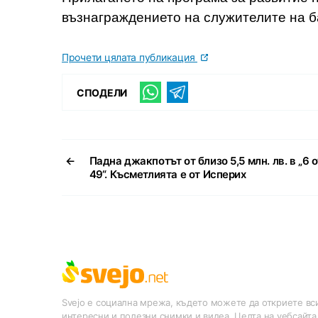
възнаграждението на служителите на б
Прочети цялата публикация
СПОДЕЛИ
←
Падна джакпотът от близо 5,5 млн. лв. в „6 о
49“. Късметлията е от Исперих
Svejo е социална мрежа, където можете да откриете вси
интересни и полезни снимки и видеа. Целта на уебсайта