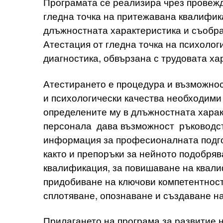
Програмата се реализира чрез провежд
гледна точка на притежавана квалифик
длъжностната характеристика и съобра
Атестация от гледна точка на психоло
диагностика, обвързана с трудовата ха
Атестирането е процедура и възможнос
и психологически качества необходими 
определените му в длъжностната хара
персонала дава възможност ръководст
информация за професионалната подго
както и препоръки за нейното подобряв
квалификация, за повишаване на квали
придобиване на ключови компетентнос
сплотяване, опознаване и създаване н
Прилагането на програма за развитие 