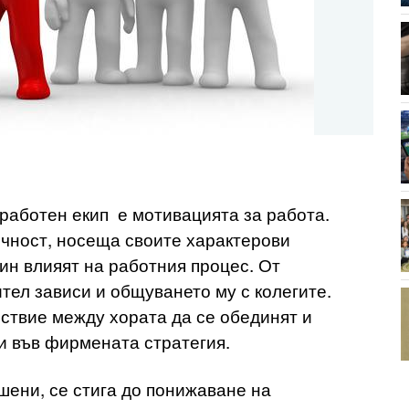
работен екип е мотивацията за работа.
ичност, носеща своите характерови
чин влияят на работния процес. От
тел зависи и общуването му с колегите.
ствие между хората да се обединят и
и във фирмената стратегия.
шени, се стига до понижаване на