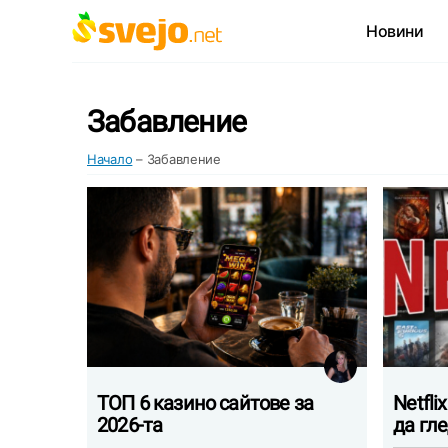
Новини
Забавление
Начало
–
Забавление
ТОП 6 казино сайтове за
Netfl
2026-та
да гл