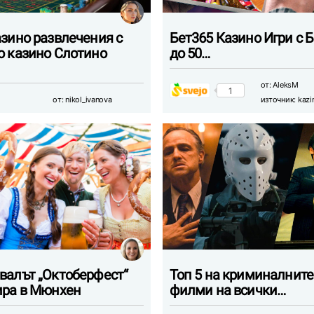
азино развлечения с
Бет365 Казино Игри с
о казино Слотино
до 50…
от:
AleksM
1
от:
nikol_ivanova
източник:
kazi
валът „Октоберфест“
Топ 5 на криминалните
ира в Мюнхен
филми на всички…