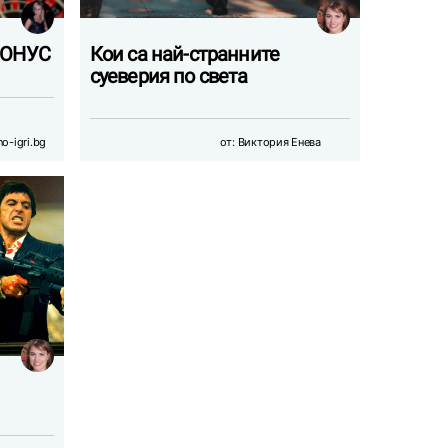
 БОНУС
Кои са най-странните
суеверия по света
no-igri.bg
от:
Виктория Енева