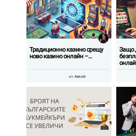
Традиционно казино срещу
Защо 
ново казино онлайн –…
безпл
онла
от:
AleksM