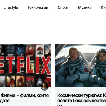
Lifestyle
Технологии
Спорт
Музика
Ки
ix Филми – филми, които
Космически туризъм: 
едате…
полета бяха осъществ
за…