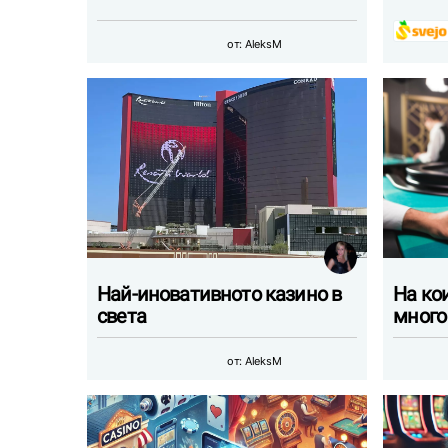
от:
AleksM
Най-иновативното казино в
На кои
света
много
от:
AleksM