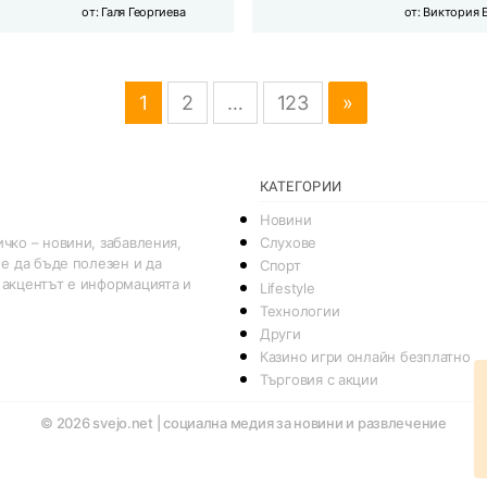
от:
Галя Георгиева
от:
Виктория 
1
2
…
123
»
КАТЕГОРИИ
Новини
Слухове
чко – новини, забавления,
 е да бъде полезен и да
Спорт
 акцентът е информацията и
Lifestyle
Технологии
Други
Казино игри онлайн безплатно
Търговия с акции
© 2026
svejo.net | социална медия за новини и развлечение