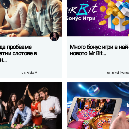
да пробваме
Много бонус игри в най
атни слотове в
новото Mr Bit…
йн…
от:
AleksM
от:
nikol_ivano