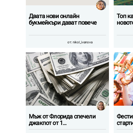
Двата нови онлайн
Топ к
букмейкъри дават повече
новот
от:
nikol_ivanova
Мъж от Флорида спечели
Фести
джакпот от 1…
старт