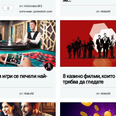
от:
miroivanov83
0
източник:
justwatch.com
от:
AleksM
 игри се печели най-
8 казино филми, които
трябва да гледате
от:
AleksM
от:
AleksM