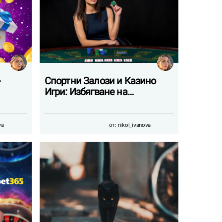
-
Спортни Залози и Казино
Игри: Избягване на…
va
от:
nikol_ivanova