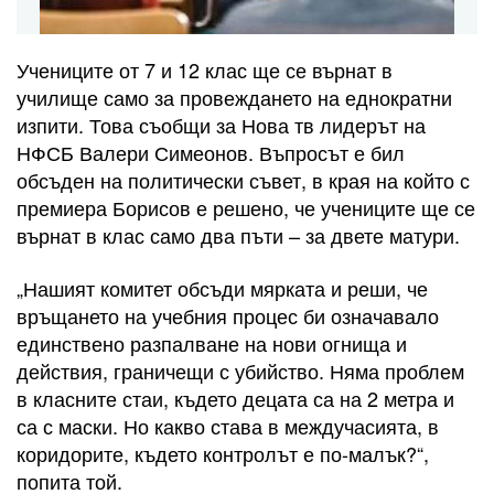
Учениците от 7 и 12 клас ще се върнат в
училище само за провеждането на еднократни
изпити. Това съобщи за Нова тв лидерът на
НФСБ Валери Симеонов. Въпросът е бил
обсъден на политически съвет, в края на който с
премиера Борисов е решено, че учениците ще се
върнат в клас само два пъти – за двете матури.
„Нашият комитет обсъди мярката и реши, че
връщането на учебния процес би означавало
единствено разпалване на нови огнища и
действия, граничещи с убийство. Няма проблем
в класните стаи, където децата са на 2 метра и
са с маски. Но какво става в междучасията, в
коридорите, където контролът е по-малък?“,
попита той.