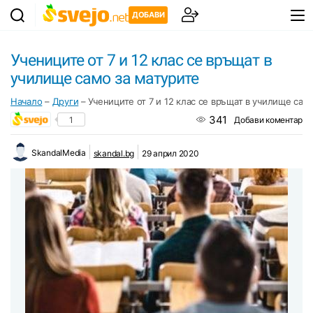
ДОБАВИ
Учениците от 7 и 12 клас се връщат в
училище само за матурите
Начало
–
Други
–
Учениците от 7 и 12 клас се връщат в училище сам
341
1
Добави коментар
SkandalMedia
skandal.bg
29 април 2020