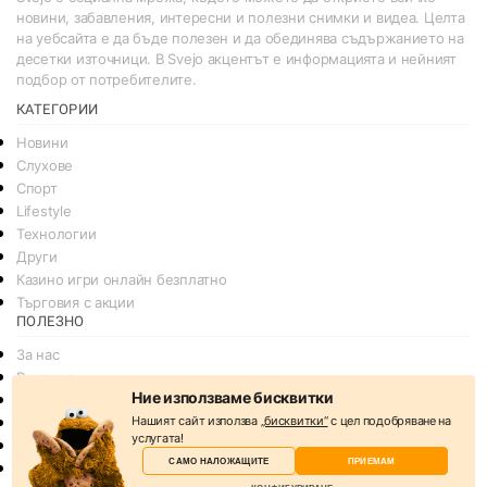
новини, забавления, интересни и полезни снимки и видеа. Целта
на уебсайта е да бъде полезен и да обединява съдържанието на
десетки източници. В Svejo акцентът е информацията и нейният
подбор от потребителите.
КАТЕГОРИИ
Новини
Слухове
Спорт
Lifestyle
Технологии
Други
Казино игри онлайн безплатно
Търговия с акции
ПОЛЕЗНО
За нас
Реклама
Ние използваме бисквитки
Общи условия
Нашият сайт използва
„бисквитки“
с цел подобряване на
Условия за споделяне
услугата!
Политика за поверителснот
САМО НАЛОЖАЩИТЕ
ПРИЕМАМ
Политика на Бисквитките