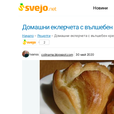
Новини
Домашни еклерчета с вълшебен
Начало
–
Рецепти
–
Домашни еклерчета с вълшебен кр
2
ivanss
colinarna.blogspot.com
30 май 2020