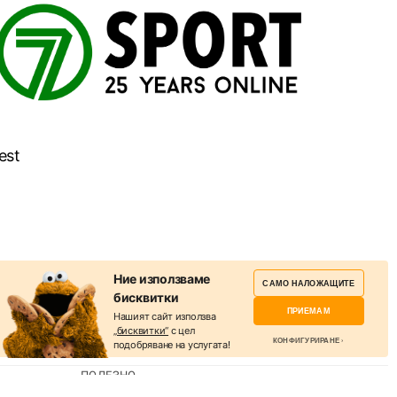
est
Ние използваме
САМО НАЛОЖАЩИТЕ
бисквитки
ПРИЕМАМ
Нашият сайт използва
„бисквитки“
с цел
КОНФИГУРИРАНЕ
подобряване на услугата!
ПОЛЕЗНО
Избери бисквитки