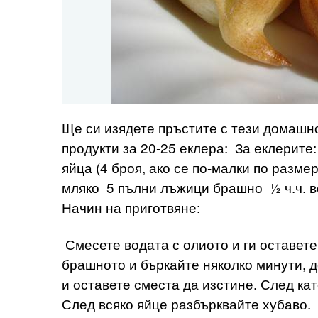
Ще си изядете пръстите с тези домашн
продукти за 20-25 еклера: За еклерите: 
яйца (4 броя, ако се по-малки по разм
мляко 5 пълни лъжици брашно ½ ч.ч. в
Начин на приготвяне:
Смесете водата с олиото и ги оставете
брашното и бъркайте няколко минути, д
и оставете сместа да изстине. След ка
След всяко яйце разбърквайте хубаво. 