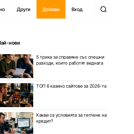
но
Други
Добави
Вход
Най-нови
5 трика за справяне със спешни
разходи, които работят веднага
ТОП 6 казино сайтове за 2026-та
Какви са условията за теглене на
кредит?