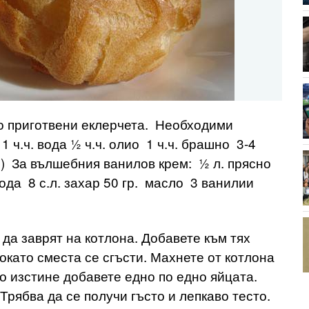
о приготвени еклерчета. Необходими
1 ч.ч. вода ½ ч.ч. олио 1 ч.ч. брашно 3-4
ер) За вълшебния ванилов крем: ½ л. прясно
ода 8 с.л. захар 50 гр. масло 3 ванилии
 да заврят на котлона. Добавете към тях
окато сместа се сгъсти. Махнете от котлона
то изстине добавете едно по едно яйцата.
Трябва да се получи гъсто и лепкаво тесто.