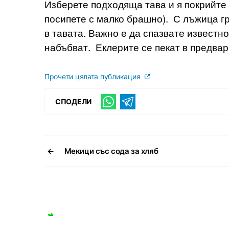
Изберете подходяща тава и я покрийте 
посипете с малко брашно). С лъжица гр
в тавата. Важно е да спазвате известн
набъбват. Еклерите се пекат в предва
Прочети цялата публикация
СПОДЕЛИ
←
Мекици със сода за хляб