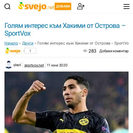
ДОБАВИ
Голям интерес към Хакими от Острова –
SportVox
Начало
–
Други
–
Голям интерес към Хакими от Острова – SportVox
283
1
Добави коментар
sheri
sportvox.net
11 юни 2020