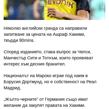
Няколко английски гранда са направили
запитване за цената на Ашраф Хакими,
твърди 90mins.
Според изданието, става въпрос за Челси,
Манчестър Сити и Тотнъм, които проявяват
интерес към десния бранител.
Националът на Мароко играе под наем в
Борусия Дортмунд, но е собственост на Реал
Мадрид.
„Жълто-черните“ от Германия също имат
желание да закупят правата на Хакими.