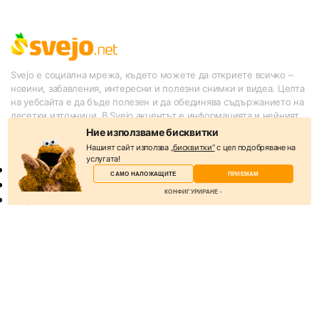
Svejo е социална мрежа, където можете да откриете всичко –
новини, забавления, интересни и полезни снимки и видеа. Целта
на уебсайта е да бъде полезен и да обединява съдържанието на
десетки източници. В Svejo акцентът е информацията и нейният
подбор от потребителите.
Ние използваме бисквитки
Нашият сайт използва
„бисквитки“
с цел подобряване на
КАТЕГОРИИ
услугата!
Новини
САМО НАЛОЖАЩИТЕ
ПРИЕМАМ
Слухове
КОНФИГУРИРАНЕ
Спорт
Lifestyle
Избери бисквитки
Технологии
Други
Бисквитките са малки текстови файлове, които
Казино игри онлайн безплатно
уеб сървърът съхранява на вашия компютър,
Търговия с акции
когато посещавате уебсайта.
ПОЛЕЗНО
За нас
Наложащи