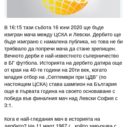
В 16:15 тази събота 16 юни 2020 ще бъде
изигран мача между ЦСКА и Левски. Дербито ще
бъде изиграно с намалена публика, но това не би
трябвало да попречи мача да стане зрелищен.
Вечното дерби е най-известното съперничество
в БГ футбола. Историята на дербито датира още
от края на 40-те години на 20ти век, когато
младия отбор на „Септември при ЦДВ“ (по
настоящем ЦСКА) става шампион на България
още в първата година на своето основаване с
победа във финалния мач над Левски София с
3:1.
Кога е най-гледания мач в историята на
дербито? На 11 март 1967 г., който завършва с