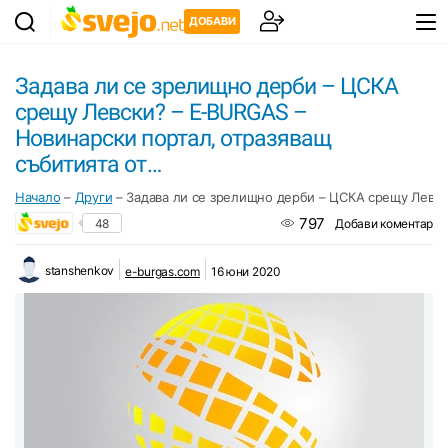
ДОБАВИ
Задава ли се зрелищно дерби – ЦСКА
срещу Левски? – E-BURGAS –
Новинарски портал, отразяващ
събитията от…
Начало
–
Други
–
Задава ли се зрелищно дерби – ЦСКА срещу Левск
797
48
Добави коментар
stanshenkov
e-burgas.com
16 юни 2020