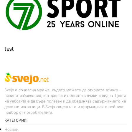
test
Svejo е социална мрежа, където можете да откриете всичко –
новини, забавления, интересни и полезни снимки и видеа. Целта
на уебсайта е да бъде полезен и да обединява съдържанието на
десетки източници. В Svejo акцентът е информацията и нейният
подбор от потребителите.
КАТЕГОРИИ
Новини