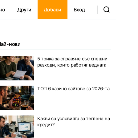
но
Други
Добави
Вход
Най-нови
елигиозна свобода
5 трика за справяне със спешни
разходи, които работят веднага
ТОП 6 казино сайтове за 2026-та
Какви са условията за теглене на
кредит?