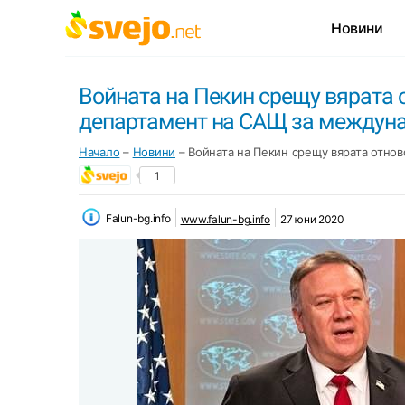
Новини
Войната на Пекин срещу вярата
департамент на САЩ за междуна
Начало
–
Новини
–
Войната на Пекин срещу вярата отно
1
Falun-bg.info
www.falun-bg.info
27 юни 2020