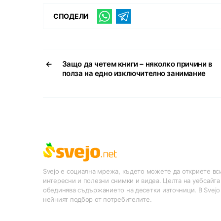
СПОДЕЛИ
←
Защо да четем книги – няколко причини в
полза на едно изключително занимание
Svejo е социална мрежа, където можете да откриете вси
интересни и полезни снимки и видеа. Целта на уебсайта
обединява съдържанието на десетки източници. В Svejo
нейният подбор от потребителите.