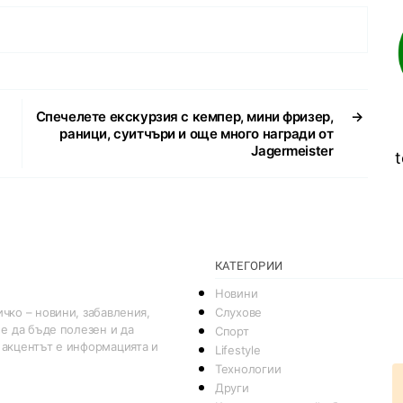
Спечелете екскурзия с кемпер, мини фризер,
→
раници, суитчъри и още много награди от
Jagermeister
t
КАТЕГОРИИ
Новини
Слухове
чко – новини, забавления,
 е да бъде полезен и да
Спорт
 акцентът е информацията и
Lifestyle
Технологии
Други