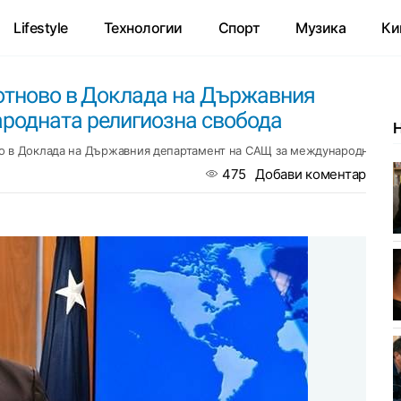
Lifestyle
Технологии
Спорт
Музика
Ки
 отново в Доклада на Държавния
родната религиозна свобода
во в Доклада на Държавния департамент на САЩ за международната р
475
Добави коментар