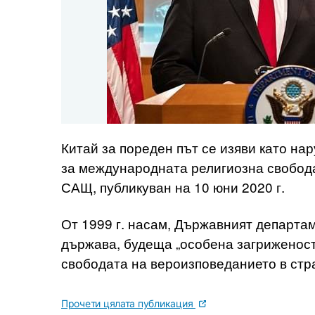
Китай за пореден път се изяви като на
за международната религиозна свобода
САЩ, публикуван на 10 юни 2020 г.
От 1999 г. насам, Държавният департа
държава, будеща „особена загриженост
свободата на вероизповеданието в ст
Прочети цялата публикация