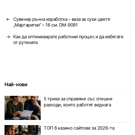
←
Сувенир ръчна изработка – ваза за сухи цветя
„Маргаритки“ – 16 см. DM-9091
→
Как да оптимизирате работния процес и да избягате
от рутината
Най-нови
5 трика за справяне със спешни
разходи, които работят веднага
ТОП 6 казино сайтове за 2026-та