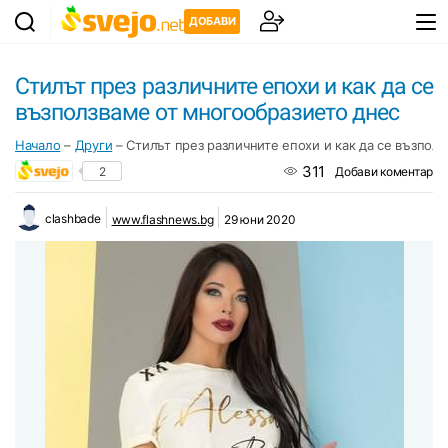
ДОБАВИ
Стилът през различните епохи и как да се
възползваме от многообразието днес
Начало
–
Други
–
Стилът през различните епохи и как да се възпол
311
2
Добави коментар
clashbade
www.flashnews.bg
29 юни 2020