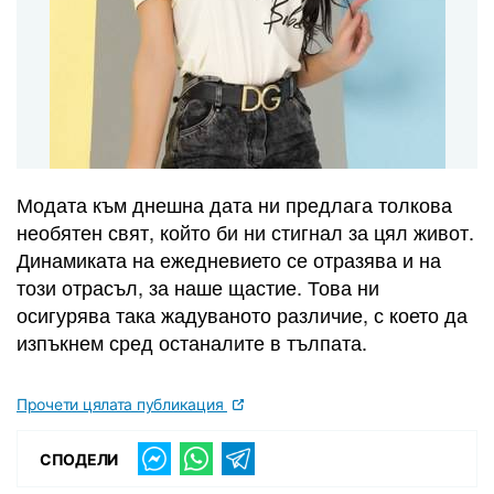
Модата към днешна дата ни предлага толкова
необятен свят, който би ни стигнал за цял живот.
Динамиката на ежедневието се отразява и на
този отрасъл, за наше щастие. Това ни
осигурява така жадуваното различие, с което да
изпъкнем сред останалите в тълпата.
Прочети цялата публикация
СПОДЕЛИ