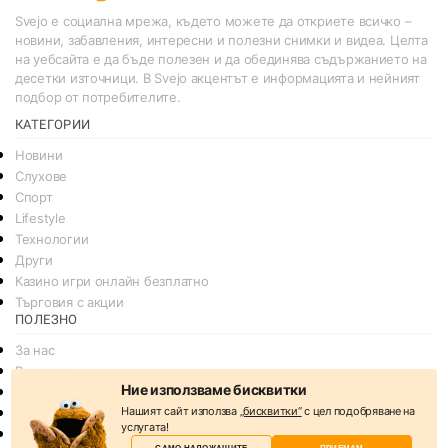
Svejo е социална мрежа, където можете да откриете всичко –
новини, забавления, интересни и полезни снимки и видеа. Целта
на уебсайта е да бъде полезен и да обединява съдържанието на
десетки източници. В Svejo акцентът е информацията и нейният
подбор от потребителите.
КАТЕГОРИИ
Новини
Слухове
Спорт
Lifestyle
Технологии
Други
Казино игри онлайн безплатно
Търговия с акции
ПОЛЕЗНО
За нас
Реклама
Ние използваме бисквитки
Общи условия
Нашият сайт използва
„бисквитки“
с цел подобряване на
Условия за споделяне
услугата!
Политика за поверителснот
САМО НАЛОЖАЩИТЕ
ПРИЕМАМ