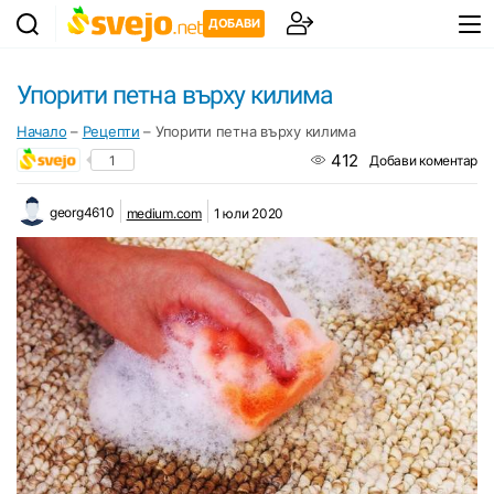
ДОБАВИ
Упорити петна върху килима
Начало
–
Рецепти
–
Упорити петна върху килима
412
1
Добави коментар
georg4610
medium.com
1 юли 2020