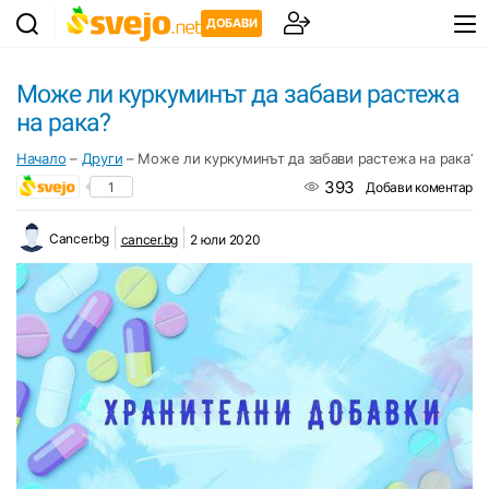
ДОБАВИ
Може ли куркуминът да забави растежа
на рака?
Начало
–
Други
–
Може ли куркуминът да забави растежа на рака?
393
1
Добави коментар
Cancer.bg
cancer.bg
2 юли 2020