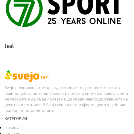
test
Svejo е социална мрежа, където можете да откриете всичко –
новини, забавления, интересни и полезни снимки и видеа. Целта
на уебсайта е да бъде полезен и да обединява съдържанието на
десетки източници. В Svejo акцентът е информацията и нейният
подбор от потребителите.
КАТЕГОРИИ
Новини