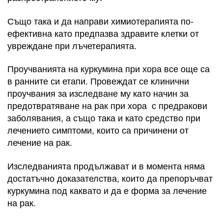
Също така и да направи химиотерапията по-
ефективна като предпазва здравите клетки от
увреждане при лъчетерапията.
Проучванията на куркумина при хора все още са
в ранните си етапи. Провеждат се клинични
проучвания за изследване му като начин за
предотвратяване на рак при хора с предракови
заболявания, а също така и като средство при
лечението симптоми, които са причинени от
лечение на рак.
Изследванията продължават и в момента няма
достатъчно доказателства, които да препоръчват
куркумина под каквато и да е форма за лечение
на рак.