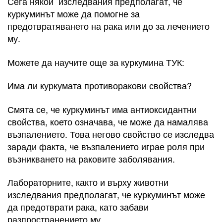
Сега някои изследвания предполагат, че
куркуминът може да помогне за
предотвратяването на рака или до за лечението
му.
Можете да научите още за куркумина ТУК:
Има ли куркумата противоракови свойства?
Смята се, че куркуминът има антиоксидантни
свойства, което означава, че може да намалява
възпалението. Това негово свойство се изследва
заради факта, че възпалението играе роля при
възникването на раковите заболявания.
Лабораторните, както и върху животни
изследвания предполагат, че куркуминът може
да предотврати рака, като забави
разпространението му.