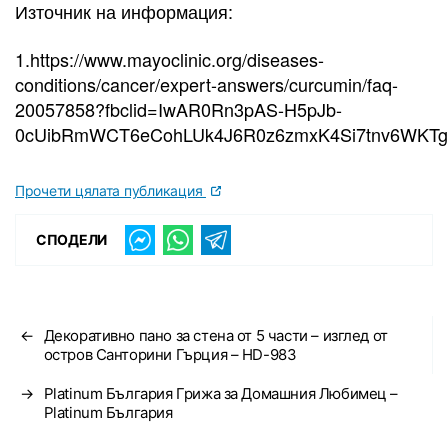
Източник на информация:
1.https://www.mayoclinic.org/diseases-
conditions/cancer/expert-answers/curcumin/faq-
20057858?fbclid=IwAR0Rn3pAS-H5pJb-
0cUibRmWCT6eCohLUk4J6R0z6zmxK4Si7tnv6WKTg
Прочети цялата публикация
СПОДЕЛИ
←
Декоративно пано за стена от 5 части – изглед от
остров Санторини Гърция – HD-983
→
Platinum България Грижа за Домашния Любимец –
Platinum България