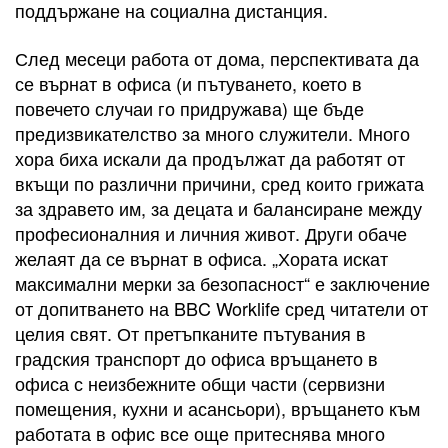
поддържане на социална дистанция.
След месеци работа от дома, перспективата да
се върнат в офиса (и пътуването, което в
повечето случаи го придружава) ще бъде
предизвикателство за много служители. Много
хора биха искали да продължат да работят от
вкъщи по различни причини, сред които грижата
за здравето им, за децата и балансиране между
професионалния и личния живот. Други обаче
желаят да се върнат в офиса. „Хората искат
максимални мерки за безопасност“ е заключение
от допитването на BBC Worklife сред читатели от
целия свят. От претъпканите пътувания в
градския транспорт до офиса връщането в
офиса с неизбежните общи части (сервизни
помещения, кухни и асансьори), връщането към
работата в офис все още притеснява много