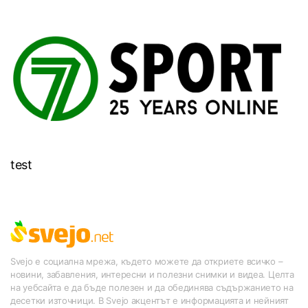
test
Svejo е социална мрежа, където можете да откриете всичко –
новини, забавления, интересни и полезни снимки и видеа. Целта
на уебсайта е да бъде полезен и да обединява съдържанието на
десетки източници. В Svejo акцентът е информацията и нейният