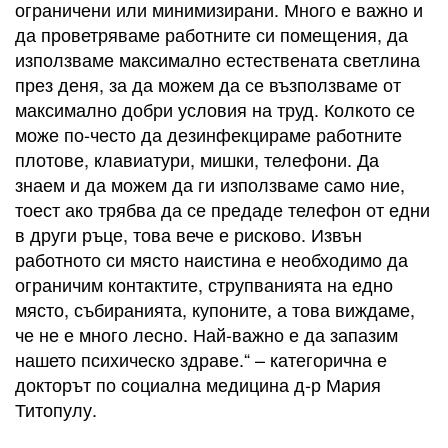
ограничени или минимизирани. Много е важно и
да проветряваме работните си помещения, да
използваме максимално естествената светлина
през деня, за да можем да се възползваме от
максимално добри условия на труд. Колкото се
може по-често да дезинфекцираме работните
плотове, клавиатури, мишки, телефони. Да
знаем и да можем да ги използваме само ние,
тоест ако трябва да се предаде телефон от едни
в други ръце, това вече е рисково. Извън
работното си място наистина е необходимо да
ограничим контактите, струпванията на едно
място, събиранията, купоните, а това виждаме,
че не е много лесно. Най-важно е да запазим
нашето психическо здраве.“ – категорична е
докторът по социална медицина д-р Мария
Титопулу.