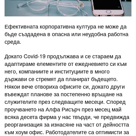
Ефективната корпоративна култура не може да
бъде създадена в опасна или неудобна работна
среда.
Докато Covid-19 продължава и се стараем да
адаптираме елементите от ежедневието си към
него, компаниите и институциите в много
държави се стремят да планират бъдещето.
Някои вече отвориха офисите си, докато други
въвеждат планове за постепенно връщане на
служителите през следващите месеци. Според
проучването на Алфа Рисърч през месец май
всяка десета фирма у нас твърди, че предвижда
реорганизация за изнасяне на част от дейността
към хоум офис. Работодателите са оптимисти за