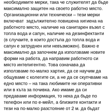
необходимите мерки, така че служителят да бъде
максимално защитен на своето работно място.
Организационни или технически – тези мерки
включват задължително повишена хигиена на
работното място, наличие на санитарен възел с
топла вода и сапун, наличие на дезинфектанти
(в случаите, в които достъпа до топла вода и
сапун е затруднен или невъзможен). Важно е
максимално да започнем да използваме новите
форми на работа, да направим работното си
място интелигентно. Това означава да
използваме по-малко хартия, да се научим да
общуваме с колегите си, а не да се скупчваме на
едно място – на така любимите ни оперативки
или в къта за почивка. Ако имаме да си
предаваме информация, то нека да бъде по
телефон или по е-мейл, а близките контакти и
тези на по-малко разстояние от 2 м. да бъдат