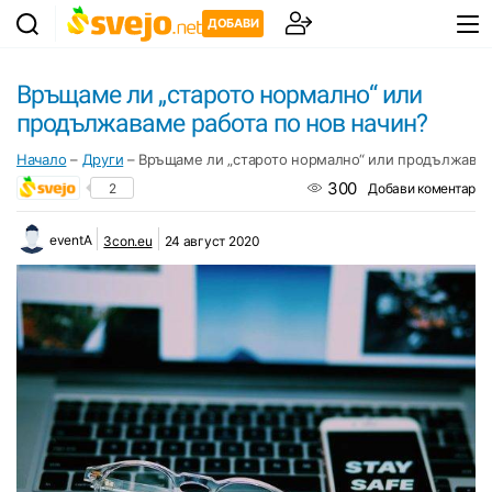
ДОБАВИ
Връщаме ли „старото нормално“ или
продължаваме работа по нов начин?
Начало
–
Други
–
Връщаме ли „старото нормално“ или продължавам
300
2
Добави коментар
eventA
3con.eu
24 август 2020