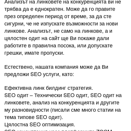
Анализът на линковете на конкуренцията ви не
трябва да е еднократен. Може да го правите
през определен период от време, за да сте
сигурни, че не изпускате възможности за нови
линкове. Анализът, не само на линкове, а и
цялостен одит на сайт ще Ви покаже дали
работите в правилна посока, или допускате
грешки, имате пропуски.
Естествено, нашата компания може да Ви
предложи SEO услуги, като:
Ефективна линк билдинг стратегия.
SEO одит – Технически SEO одит, SEO одит на
линковете, анализ на конкуренцията и другите
му разновидности (писали сме много статии на
тема типове SEO одит).
Цялостна SEO оптимизация.