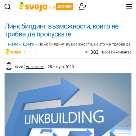
ДОБАВИ
Линк билдинг възможности, които не
трябва да пропускате
Начало
–
Други
–
Линк билдинг възможности, които не трябва да п
383
1
Добави коментар
hlape
w-seo.com
28 август 2020