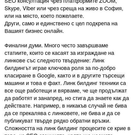
SEO консултация чрез платформите ZOOM,
Skype, Viber или чрез среща на живо в София,
или на място, което пожелаете.
Други, само и единствено с цел подкрепа на
Вашият бизнес онлайн.
Финални думи. Много често завършваме
статиите, които се касаят за изграждане на
линкове със следното твърдение: Линк
билдингът играе ключова роля за по-добро
класиране в Google, както и в другите търсещи
машини и това е факт. Линк билдинг техники са
все още работещи и вярваме, че ще продължат
да работят и занапред, но стига да знаете как да
действате. Например, в никакъв случай не бива
да се прекалява с линковете, не бива и да се
публикуват твърде рядко обратни връзки.
Сложността на линк билдинг процесите се крие в