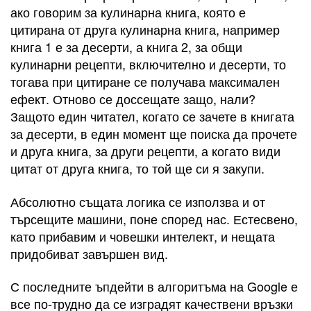
ако говорим за кулинарна книга, която е
цитирана от друга кулинарна книга, например
книга 1 е за десерти, а книга 2, за общи
кулинарни рецепти, включително и десерти, то
тогава при цитиране се получава максимален
ефект. Отново се доссещате защо, нали?
Защото един читател, когато се зачете в книгата
за десерти, в един момент ще поиска да прочете
и друга книга, за други рецепти, а когато види
цитат от друга книга, то той ще си я закупи.
Абсолютно същата логика се използва и от
търсещите машини, поне според нас. Естесвено,
като прибавим и човешки интелект, и нещата
придобиват завършен вид.
С последните ъпдейти в алгоритъма на Google е
все по-трудно да се изградят качествени връзки