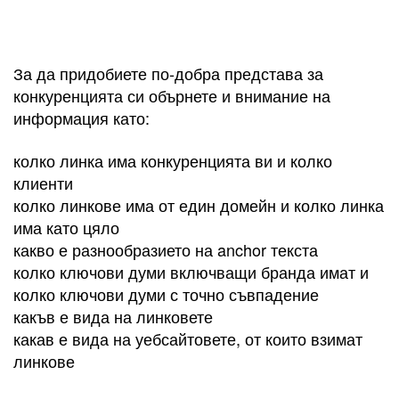
За да придобиете по-добра представа за
конкуренцията си обърнете и внимание на
информация като:
колко линка има конкуренцията ви и колко
клиенти
колко линкове има от един домейн и колко линка
има като цяло
какво е разнообразието на anchor текста
колко ключови думи включващи бранда имат и
колко ключови думи с точно съвпадение
какъв е вида на линковете
какав е вида на уебсайтовете, от които взимат
линкове