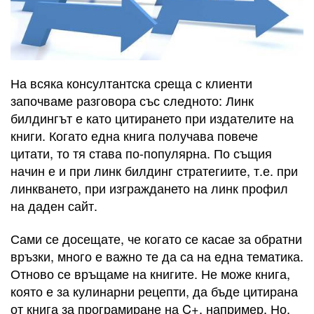
На всяка консултантска среща с клиенти
започваме разговора със следното: Линк
билдингът е като цитирането при издателите на
книги. Когато една книга получава повече
цитати, то тя става по-популярна. По същия
начин е и при линк билдинг стратегиите, т.е. при
линкването, при изграждането на линк профил
на даден сайт.
Сами се досещате, че когато се касае за обратни
връзки, много е важно те да са на една тематика.
Отново се връщаме на книгите. Не може книга,
която е за кулинарни рецепти, да бъде цитирана
от книга за програмиране на C+, например. Но,