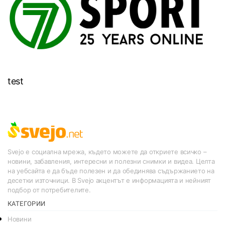
test
Svejo е социална мрежа, където можете да откриете всичко –
новини, забавления, интересни и полезни снимки и видеа. Целта
на уебсайта е да бъде полезен и да обединява съдържанието на
десетки източници. В Svejo акцентът е информацията и нейният
подбор от потребителите.
КАТЕГОРИИ
Новини