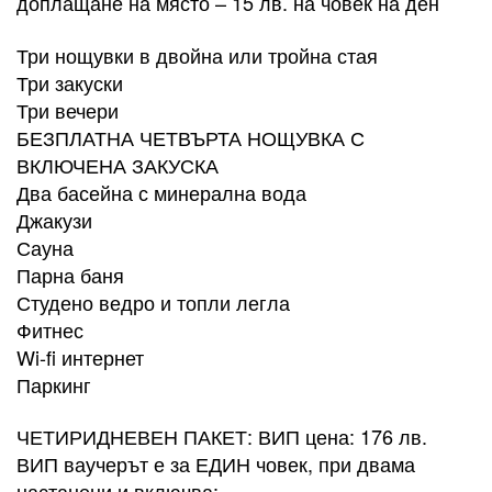
доплащане на място – 15 лв. на човек на ден
Три нощувки в двойна или тройна стая
Три закуски
Три вечери
БЕЗПЛАТНА ЧЕТВЪРТА НОЩУВКА С
ВКЛЮЧЕНА ЗАКУСКА
Два басейна с минерална вода
Джакузи
Сауна
Парна баня
Студено ведро и топли легла
Фитнес
Wi-fi интернет
Паркинг
ЧЕТИРИДНЕВЕН ПАКЕТ: ВИП цена: 176 лв.
ВИП ваучерът е за ЕДИН човек, при двама
настанени и включва: