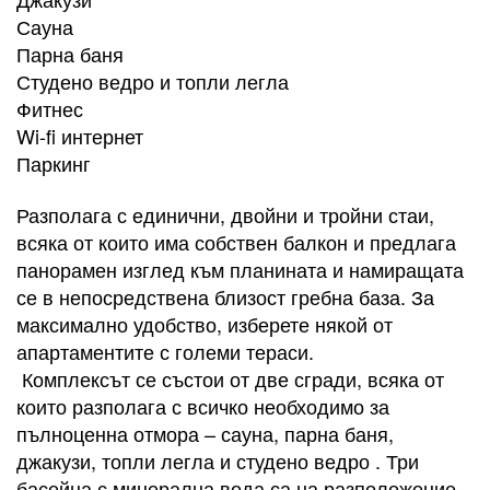
Сауна
Парна баня
Студено ведро и топли легла
Фитнес
Wi-fi интернет
Паркинг
Разполага с единични, двойни и тройни стаи,
всяка от които има собствен балкон и предлага
панорамен изглед към планината и намиращата
се в непосредствена близост гребна база. За
максимално удобство, изберете някой от
апартаментите с големи тераси.
Комплексът се състои от две сгради, всяка от
които разполага с всичко необходимо за
пълноценна отмора – сауна, парна баня,
джакузи, топли легла и студено ведро . Три
басейна с минерална вода са на разположение