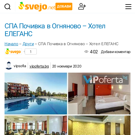
ДОБАВИ
СПА Почивка в Огняново – Хотел
ЕЛЕГАНС
Начало
–
Други
–
СПА Почивка в Огняново – Хотел ЕЛЕГАНС
402
1
Добави коментар
vipsofia
vipoferta.bg
20 ноември 2020