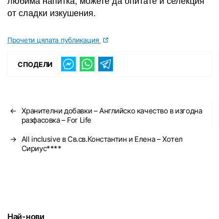
любима напитка, можете да опитате и селекция
от сладки изкушения.
Прочети цялата публикация
СПОДЕЛИ
←
Хранителни добавки – Английско качество в изгодна
разфасовка – For Life
→
All inclusive в Св.св.Константин и Елена – Хотел
Сириус****
Най-нови