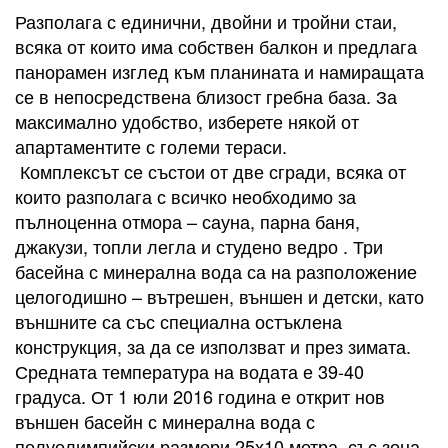
Разполага с единични, двойни и тройни стаи,
всяка от които има собствен балкон и предлага
панорамен изглед към планината и намиращата
се в непосредствена близост гребна база. За
максимално удобство, изберете някой от
апартаментите с големи тераси.
Комплексът се състои от две сгради, всяка от
които разполага с всичко необходимо за
пълноценна отмора – сауна, парна баня,
джакузи, топли легла и студено ведро . Три
басейна с минерална вода са на разположение
целогодишно – вътрешен, външен и детски, като
външните са със специална остъклена
конструкция, за да се използват и през зимата.
Средната температура на водата е 39-40
градуса. От 1 юли 2016 година е открит нов
външен басейн с минерална вода с
полуолимпийски размери 25х10 метра, със зона