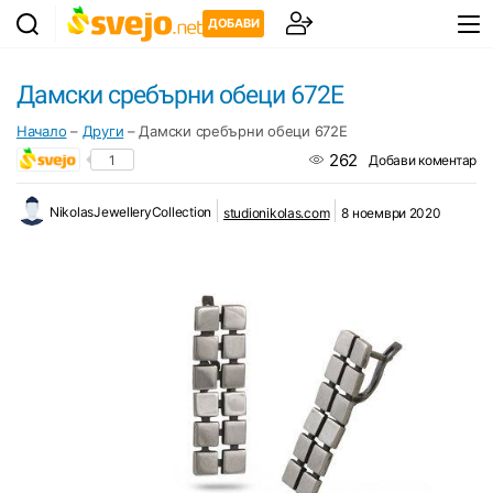
ДОБАВИ
Дамски сребърни обеци 672E
Начало
–
Други
–
Дамски сребърни обеци 672E
262
1
Добави коментар
NikolasJewelleryCollection
studionikolas.com
8 ноември 2020