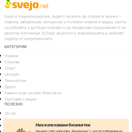
Svejo е социална мрежа, където можете да откриете всичко –
новини, забавления, интересни и полезни снимки и видеа. Целта
на уебсайта е да бъде полезен и да обединява съдържанието на
десетки източници. В Svejo акцентът е информацията и нейният
подбор от потребителите.
КАТЕГОРИИ
Новини
Слухове
Спорт
Lifestyle
Технологии
Други
Казино игри онлайн безплатно
Търговия с акции
ПОЛЕЗНО
За нас
Реклама
Ние използваме бисквитки
Общи условия
Нашият сайт използва
„бисквитки“
с цел подобряване на
Условия за споделяне