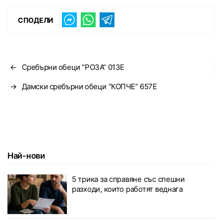
СПОДЕЛИ
←
Сребърни обеци “РОЗА” 013E
→
Дамски сребърни обеци “КОПЧЕ” 657E
Най-нови
5 трика за справяне със спешни
разходи, които работят веднага