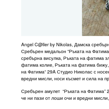
Angel C@ller by Nikolas, Дамска сребъ
Сребърен медальон “Ръката на Фатима
сребърна висулка, Ръката на фатима з
фатима колие, Ръката на фатима бижу
на Фатима“ 29A Студио Николас с носене
вредни мисли, носи късмет и сила на п
Сребърен амулет “Ръката на Фатима” 2
че ни пази от лоши очи и вредни мисли,