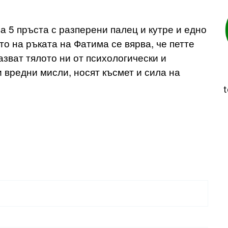
 5 пръста с разперени палец и кутре и едно
то на ръката на Фатима се вярва, че петте
азват тялото ни от психологически и
и вредни мисли, носят късмет и сила на
t