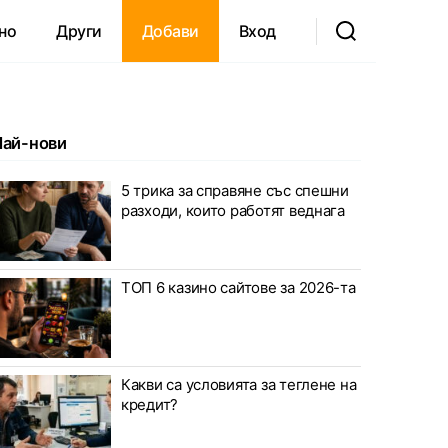
но
Други
Добави
Вход
Най-нови
5 трика за справяне със спешни
разходи, които работят веднага
ТОП 6 казино сайтове за 2026-та
Какви са условията за теглене на
кредит?