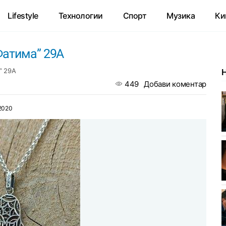
Lifestyle
Технологии
Спорт
Музика
Ки
Фатима” 29A
” 29A
449
Добави коментар
2020