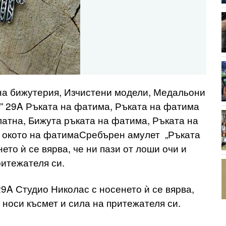
рна бижутерия, Изчистени модели, Медальони
” 29A Ръката на фатима, Ръката на фатима
латна, Бижута ръката на фатима, Ръката на
, окото на фатимаСребърен амулет „Ръката
то ѝ се вярва, че ни пази от лоши очи и
ритежателя си.
9A Студио Николас с носенето ѝ се вярва,
 носи късмет и сила на притежателя си.