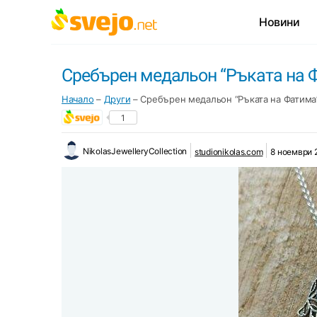
Новини
Сребърен медальон “Ръката на 
Начало
–
Други
–
Сребърен медальон “Ръката на Фатима
1
NikolasJewelleryCollection
studionikolas.com
8 ноември 