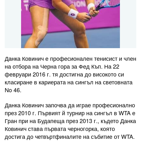
Данка Ковинич е професионален тенисист и член
на отбора на Черна гора за Фед Къп. На 22
февруари 2016 г. тя достигна до високото си
класиране в кариерата на сингъл на световната
No 46.
Данка Ковинич започва да играе професионално
през 2010 г. Първият й турнир на сингъл в WTA е
Гран при на Будапеща през 2013 г., където Данка
Ковинич става първата черногорка, която
достига до четвъртфиналите на събитие от WTA.