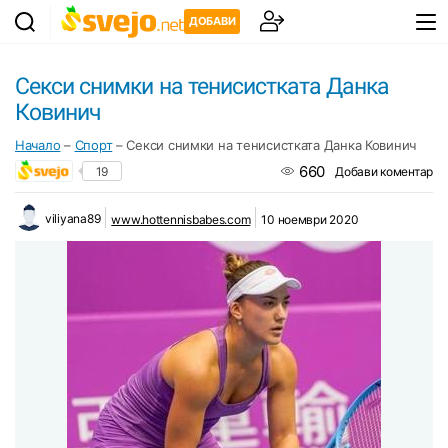
ДОБАВИ
Секси снимки на тенисистката Данка
Ковинич
Начало
–
Спорт
–
Секси снимки на тенисистката Данка Ковинич
660
19
Добави коментар
viliyana89
www.hottennisbabes.com
10 ноември 2020