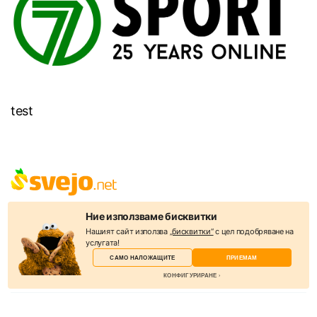
test
Svejo е социална мрежа, където можете да откриете всичко –
Ние използваме бисквитки
новини, забавления, интересни и полезни снимки и видеа. Целта
Нашият сайт използва
„бисквитки“
с цел подобряване на
на уебсайта е да бъде полезен и да обединява съдържанието на
услугата!
десетки източници. В Svejo акцентът е информацията и нейният
САМО НАЛОЖАЩИТЕ
ПРИЕМАМ
подбор от потребителите.
КОНФИГУРИРАНЕ
КАТЕГОРИИ
Новини
Избери бисквитки