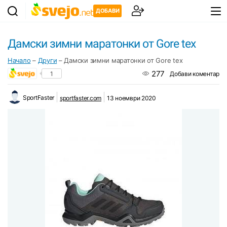
ДОБАВИ
Дамски зимни маратонки от Gore tex
Начало
–
Други
–
Дамски зимни маратонки от Gore tex
277
1
Добави коментар
SportFaster
sportfaster.com
13 ноември 2020