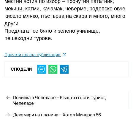
местни ястия по избор – прочутия пататник,
мекици, катми, качамак, чеверме, родопско овче
кисело мляко, пъстърва на скара и много, много
други.
Предлагат се бяло и зелено училище,
пешеходни турове.
Прочети цялата публикация
СПОДЕЛИ
←
Почивка в Чепеларе – Къща за гости Турист,
Чепеларе
→
Декември на планина – Хотел Минерал 56