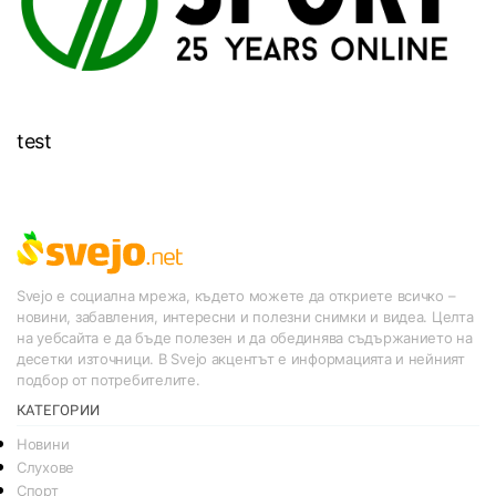
test
Svejo е социална мрежа, където можете да откриете всичко –
новини, забавления, интересни и полезни снимки и видеа. Целта
на уебсайта е да бъде полезен и да обединява съдържанието на
десетки източници. В Svejo акцентът е информацията и нейният
подбор от потребителите.
КАТЕГОРИИ
Новини
Слухове
Спорт