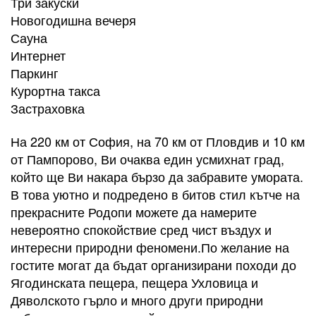
Три закуски
Новогодишна вечеря
Сауна
Интернет
Паркинг
Курортна такса
Застраховка​
На 220 км от София, на 70 км от Пловдив и 10 км
от Пампорово, Ви очаква един усмихнат град,
който ще Ви накара бързо да забравите умората.
В това уютно и подредено в битов стил кътче на
прекрасните Родопи можете да намерите
невероятно спокойствие сред чист въздух и
интересни природни феномени.По желание на
гостите могат да бъдат организирани походи до
Ягодинската пещера, пещера Ухловица и
Дяволското гърло и много други природни