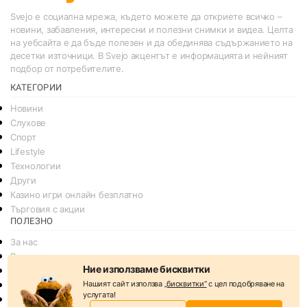
Svejo е социална мрежа, където можете да откриете всичко –
новини, забавления, интересни и полезни снимки и видеа. Целта
на уебсайта е да бъде полезен и да обединява съдържанието на
десетки източници. В Svejo акцентът е информацията и нейният
подбор от потребителите.
КАТЕГОРИИ
Новини
Слухове
Спорт
Lifestyle
Технологии
Други
Казино игри онлайн безплатно
Търговия с акции
ПОЛЕЗНО
За нас
Реклама
Ние използваме бисквитки
Общи условия
Нашият сайт използва
„бисквитки“
с цел подобряване на
Условия за споделяне
услугата!
Политика за поверителснот