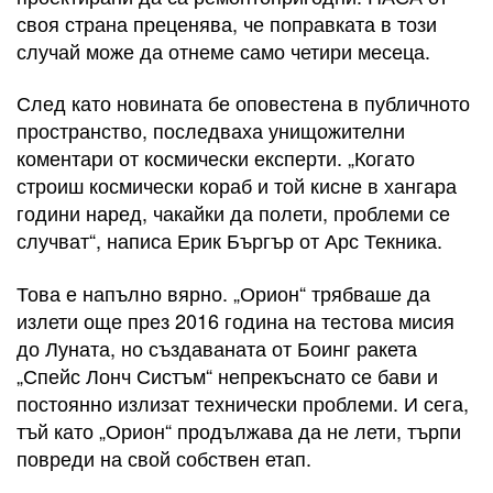
своя страна преценява, че поправката в този
случай може да отнеме само четири месеца.
След като новината бе оповестена в публичното
пространство, последваха унищожителни
коментари от космически експерти. „Когато
строиш космически кораб и той кисне в хангара
години наред, чакайки да полети, проблеми се
случват“, написа Ерик Бъргър от Арс Текника.
Това е напълно вярно. „Орион“ трябваше да
излети още през 2016 година на тестова мисия
до Луната, но създаваната от Боинг ракета
„Спейс Лонч Систъм“ непрекъснато се бави и
постоянно излизат технически проблеми. И сега,
тъй като „Орион“ продължава да не лети, търпи
повреди на свой собствен етап.