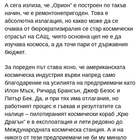
А сега излиза, че „Орион“ е построен по такъв
начин, че е ремонтонепригоден. Това е
абсолютна излагация, но какво може да се
очаква от бюрократизиралия се стар космически
отрасъл на САЩ, чиято основна цел не е да
изучава космоса, а да точи пари от държавния
бюджет.
За пореден път става ясно, че американската
космическа индустрия върви напред само
благодарение на усилията на предприемачи като
Илон Мъск, Ричард Брансън, Джеф Безос и
Питър Бек. Да, и при тях има отлагания, но
работният процес е гъвкав и резултатите са
налице – пилотираният космически кораб „Крю
Драгън“ е в експлоатация и лети редовно до
Международната космическа станция. А и на
никого от тези предприемачи не би му минало