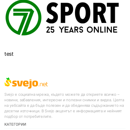
test
Svejo е социална мрежа, където можете да откриете всичко –
новини, забавления, интересни и полезни снимки и видеа. Целта
на уебсайта е да бъде полезен и да обединява съдържанието на
десетки източници. В Svejo акцентът е информацията и нейният
подбор от потребителите.
КАТЕГОРИИ