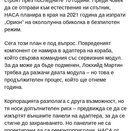
да се отправи към естествения ни спътник,
НАСА планира в края на 2021 година да изпрати
„Орион“ на окололунна обиколка в безпилотен
режим.
Сега този план е под въпрос. Повреденият
компонент се намира в адаптера на кораба,
който свързва командния със сервизния модул.
За да може да бъде подменен, Локхийд Мартин
трябва да разкачи двата модула – но това е
продължителен процес, който ще отнеме
година.
Корпорацията разполага с друга възможност, но
тя носи допълнителен риск – предвижда се да се
изкъртят външните панели на адаптера, за да се
стигне до захранването. Но панелите не са
проектирани да са ремонтопригодни. НАСА от