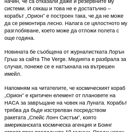
начин, че са отказали даже и резервните му
системи. И сякаш и това не е достатъчно –
корабът „Орион“ е построен така, че да не може
да се ремонтира лесно. Налага се цялостното му
разглобяване, което може да отложи полета с
още година.
Новината бе съобщена от журналистката Лорън
Гръш за сайта The Verge. Медията е разбрала за
случая, понеже се е натъкнала на вътрешен
имейл.
Напомням на читателите, че космическият кораб
„Орион“ е критичен елемент от плановете на
НАСА за завръщане на човек на Луната. Корабът
трябва да бъде изстрелван посредством
ракетата „Спейс Лонч Систъм“, която
американската космическа агенция и Боинг
строят през последните 10 години. Преди човек