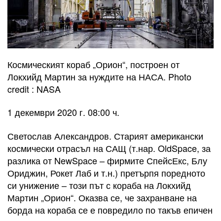
Космическият кораб „Орион“, построен от
Локхийд Мартин за нуждите на НАСА. Photo
credit : NASA
1 декември 2020 г. 08:00 ч.
Светослав Александров. Старият американски
космически отрасъл на САЩ (т.нар. OldSpace, за
разлика от NewSpace – фирмите СпейсЕкс, Блу
Ориджин, Рокет Лаб и т.н.) претърпя поредното
си унижение – този път с кораба на Локхийд
Мартин „Орион“. Оказва се, че захранване на
борда на кораба се е повредило по такъв епичен