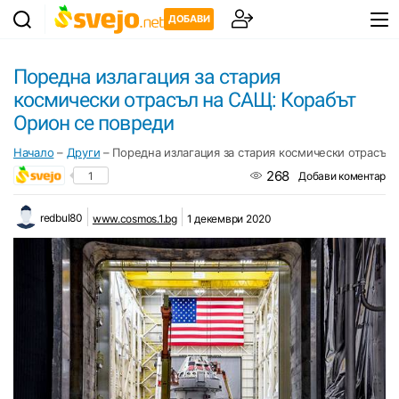
ДОБАВИ
Поредна излагация за стария
космически отрасъл на САЩ: Корабът
Орион се повреди
Начало
–
Други
–
Поредна излагация за стария космически отрасъл
268
1
Добави коментар
redbul80
www.cosmos.1.bg
1 декември 2020