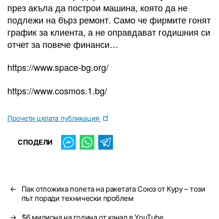
през акъла да построи машина, която да не
подлежи на бърз ремонт. Само че фирмите гонят
график за клиента, а не оправдават годишния си
отчет за повече финанси…
https://www.space-bg.org/
https://www.cosmos.1.bg/
Прочети цялата публикация
СПОДЕЛИ
←
Пак отложиха полета на ракетата Союз от Куру – този
път поради технически проблем
→
$6 милиона на година от канал в YouTube