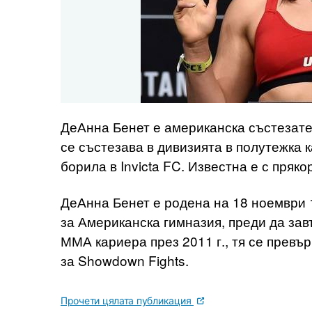
ДеАнна Бенет е американска състезател
се състезава в дивизията в полутежка ка
борила в Invicta FC. Известна е с пряко
ДеАнна Бенет е родена на 18 ноември 1
за Американска гимназия, преди да зав
ММА кариера през 2011 г., тя се превъ
за Showdown Fights.
Прочети цялата публикация