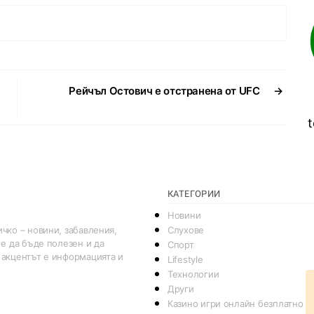
Рейчъл Остович е отстранена от UFC
→
t
КАТЕГОРИИ
Новини
Слухове
чко – новини, забавления,
 е да бъде полезен и да
Спорт
 акцентът е информацията и
Lifestyle
Технологии
Други
Казино игри онлайн безплатно