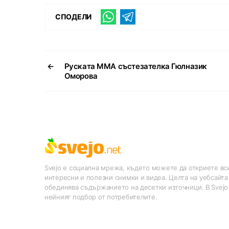
СПОДЕЛИ
←
Руската ММА състезателка Гюлназик
Оморова
Svejo е социална мрежа, където можете да откриете вси
интересни и полезни снимки и видеа. Целта на уебсайта
обединява съдържанието на десетки източници. В Svejo
нейният подбор от потребителите.