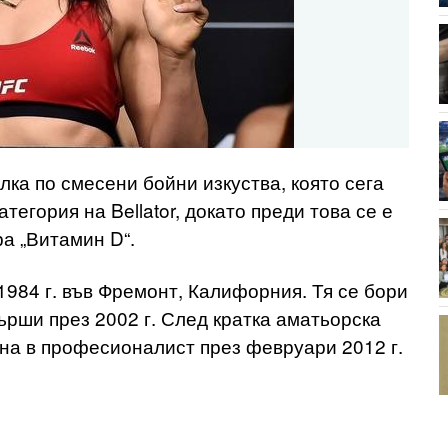
ка по смесени бойни изкуства, която сега
тегория на Bellator, докато преди това се е
ра „Витамин D“.
984 г. във Фремонт, Калифорния. Тя се бори
ърши през 2002 г. След кратка аматьорска
рна в професионалист през февруари 2012 г.