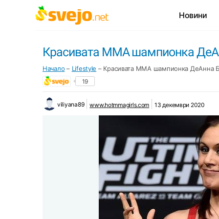
Новини
Красивата ММА шампионка ДеА
Начало
–
Lifestyle
–
Красивата ММА шампионка ДеАнна 
19
viliyana89
www.hotmmagirls.com
13 декември 2020