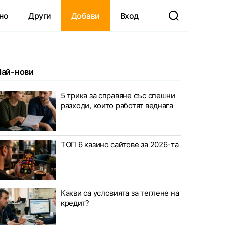
но
Други
Добави
Вход
Най-нови
5 трика за справяне със спешни
разходи, които работят веднага
ТОП 6 казино сайтове за 2026-та
Какви са условията за теглене на
кредит?