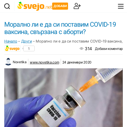
ДОБАВИ
Морално ли е да си поставим COVID-19
ваксина, свързана с аборти?
Начало
–
Други
–
Морално ли е да си поставим COVID-19 ваксина, с
314
1
Добави коментар
Novetika
www.novetika.com
24 декември 2020