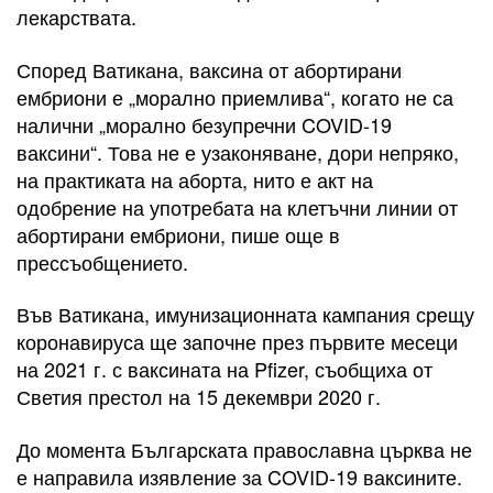
лекарствата.
Според Ватикана, ваксина от абортирани
ембриони е „морално приемлива“, когато не са
налични „морално безупречни COVID-19
ваксини“. Това не е узаконяване, дори непряко,
на практиката на аборта, нито е акт на
одобрение на употребата на клетъчни линии от
абортирани ембриони, пише още в
прессъобщението.
Във Ватикана, имунизационната кампания срещу
коронавируса ще започне през първите месеци
на 2021 г. с ваксината на Pfizer, съобщиха от
Светия престол на 15 декември 2020 г.
До момента Българската православна църква не
е направила изявление за COVID-19 ваксините.