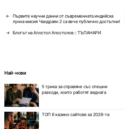
←
Първите научни данни от съвременната индийска
лунна мисия Чандраян 2 са вече публично достъпни!
→
Блогът на Апостол Апостолов :: ТЪПАНАРИ
Най-нови
5 трика за справяне със спешни
разходи, които работят веднага
ТОП 6 казино сайтове за 2026-та