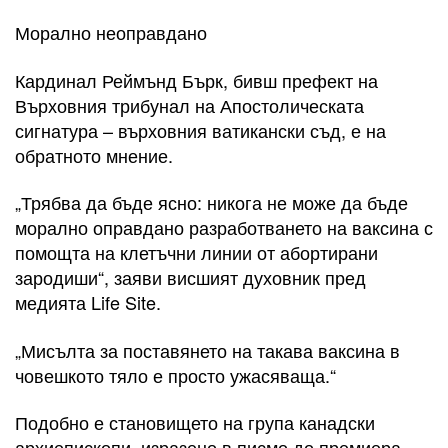
Морално неоправдано
Кардинал Реймънд Бърк, бивш префект на
Върховния трибунал на Апостолическата
сигнатура – върховния ватикански съд, е на
обратното мнение.
„Трябва да бъде ясно: никога не може да бъде
морално оправдано разработването на ваксина с
помощта на клетъчни линии от абортирани
зародиши“, заяви висшият духовник пред
медията Life Site.
„Мисълта за поставянето на такава ваксина в
човешкото тяло е просто ужасяваща.“
Подобно е становището на група канадски
архиепископи, изразено в писмо до премиера