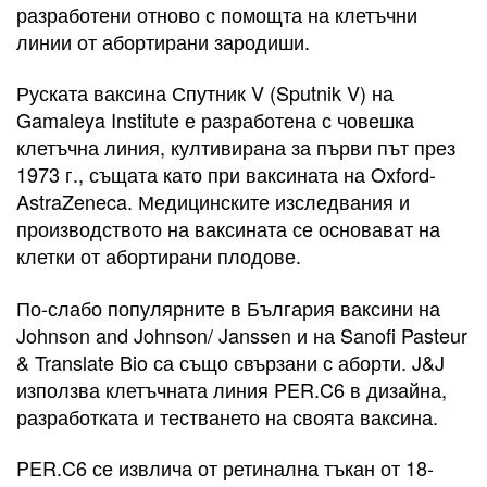
разработени отново с помощта на клетъчни
линии от абортирани зародиши.
Руската ваксина Спутник V (Sputnik V) на
Gamaleya Institute е разработена с човешка
клетъчна линия, култивирана за първи път през
1973 г., същата като при ваксината на Oxford-
AstraZeneca. Медицинските изследвания и
производството на ваксината се основават на
клетки от абортирани плодове.
По-слабо популярните в България ваксини на
Johnson and Johnson/ Janssen и на Sanofi Pasteur
& Translate Bio са също свързани с аборти. J&J
използва клетъчната линия PER.C6 в дизайна,
разработката и тестването на своята ваксина.
PER.C6 се извлича от ретинална тъкан от 18-