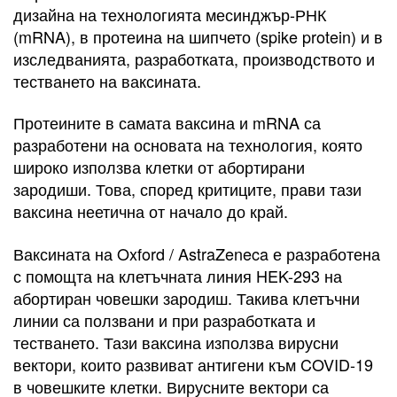
дизайна на технологията месинджър-РНК
(mRNA), в протеина на шипчето (spike protein) и в
изследванията, разработката, производството и
тестването на ваксината.
Протеините в самата ваксина и mRNA са
разработени на основата на технология, която
широко използва клетки от абортирани
зародиши. Това, според критиците, прави тази
ваксина неетична от начало до край.
Ваксината на Oxford / AstraZeneca е разработена
с помощта на клетъчната линия HEK-293 на
абортиран човешки зародиш. Такива клетъчни
линии са ползвани и при разработката и
тестването. Тази ваксина използва вирусни
вектори, които развиват антигени към COVID-19
в човешките клетки. Вирусните вектори са