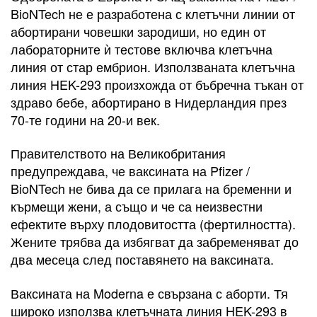
BioNTech не е разработена с клетъчни линии от
абортирани човешки зародиши, но един от
лабораторните ѝ тестове включва клетъчна
линия от стар ембрион. Използваната клетъчна
линия HEK-293 произхожда от бъбречна тъкан от
здраво бебе, абортирано в Нидерландия през
70-те години на 20-и век.
Правителството на Великобритания
предупреждава, че ваксината на Pfizer /
BioNTech не бива да се прилага на бременни и
кърмещи жени, а също и че са неизвестни
ефектите върху плодовитостта (фертилността).
Жените трябва да избягват да забременяват до
два месеца след поставянето на ваксината.
Ваксината на Moderna е свързана с аборти. Тя
широко използва клетъчната линия HEK-293 в