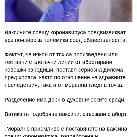
Ваксините срещу коронавируса предвизвикват
все по-широка полемика сред обществеността.
Фактът, че някои от тях са произведени или
тествани с клетъчни линии от абортирани
човешки зародиши, поставя сериозна дилема
пред хората, както по отношение на здравните
последствия, така и от морална гледна точка.
Разделение има дори в духовническите среди.
Ватиканът одобрява ваксини, свързани с аборт
„Морално приемливо е поставянето на ваксина
срещу коронавируса, разработена и