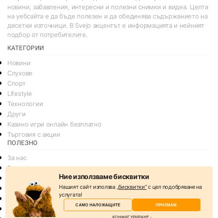
новини, забавления, интересни и полезни снимки и видеа. Целта
на уебсайта е да бъде полезен и да обединява съдържанието на
десетки източници. В Svejo акцентът е информацията и нейният
подбор от потребителите.
КАТЕГОРИИ
Новини
Слухове
Спорт
Lifestyle
Технологии
Други
Казино игри онлайн безплатно
Търговия с акции
ПОЛЕЗНО
За нас
Реклама
Ние използваме бисквитки
Общи условия
Нашият сайт използва
„бисквитки“
с цел подобряване на
Условия за споделяне
услугата!
Политика за поверителснот
САМО НАЛОЖАЩИТЕ
ПРИЕМАМ
Политика на Бисквитките
КОНФИГУРИРАНЕ