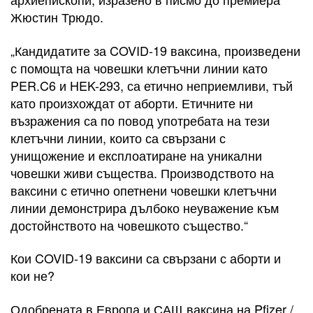
Жюстин Трюдо.
„Кандидатите за COVID-19 ваксина, произведени
с помощта на човешки клетъчни линии като
PER.C6 и HEK-293, са етично неприемливи, тъй
като произхождат от аборти. Етичните ни
възражения са по повод употребата на тези
клетъчни линии, които са свързани с
унищожение и експлоатиране на уникални
човешки живи същества. Производството на
ваксини с етично опетнени човешки клетъчни
линии демонстрира дълбоко неуважение към
достойнството на човешкото същество.“
Кои COVID-19 ваксини са свързани с аборти и
кои не?
Одобрената в Европа и САЩ ваксина на Pfizer /