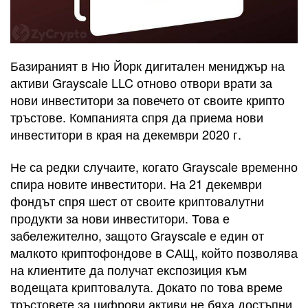
Базираният в Ню Йорк дигитален мениджър на
активи Grayscale LLC отново отвори врати за
нови инвеститори за повечето от своите крипто
тръстове. Компанията спря да приема нови
инвеститори в края на декември 2020 г.
Не са редки случаите, когато Grayscale временно
спира новите инвеститори. На 21 декември
фондът спря шест от своите криптовалутни
продукти за нови инвеститори. Това е
забележително, защото Grayscale е един от
малкото криптофондове в САЩ, който позволява
на клиентите да получат експозиция към
водещата криптовалута. Докато по това време
тръстовете за цифрови активи не бяха достъпни,