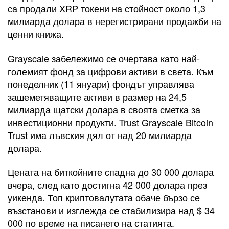
са продали XRP токени на стойност около 1,3
милиарда долара в нерегистрирани продажби на
ценни книжа.
Grayscale забележимо се очертава като най-
големият фонд за цифрови активи в света. Към
понеделник (11 януари) фондът управлява
зашеметяващите активи в размер на 24,5
милиарда щатски долара в своята сметка за
инвестиционни продукти. Trust Grayscale Bitcoin
Trust има лъвския дял от над 20 милиарда
долара.
Цената на биткойните спадна до 30 000 долара
вчера, след като достигна 42 000 долара през
уикенда. Топ криптовалутата обаче бързо се
възстанови и изглежда се стабилизира над $ 34
000 по време на писането на статията.