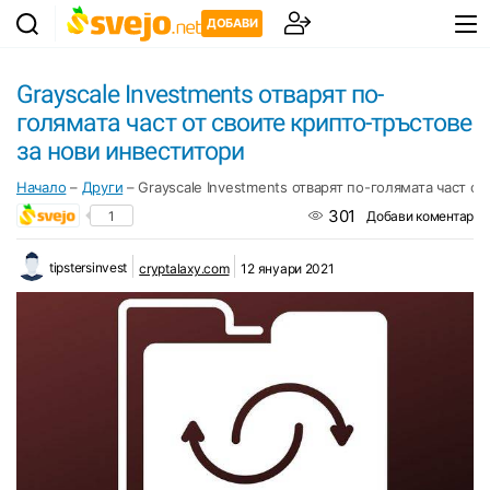
ДОБАВИ
Grayscale Investments отварят по-
голямата част от своите крипто-тръстове
за нови инвеститори
Начало
–
Други
–
Grayscale Investments отварят по-голямата част о
301
1
Добави коментар
tipstersinvest
cryptalaxy.com
12 януари 2021