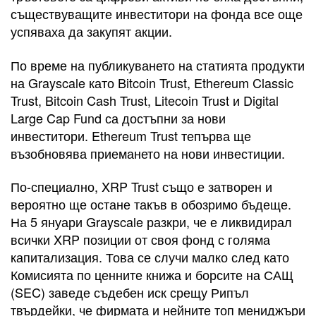
съществуващите инвеститори на фонда все още
успяваха да закупят акции.
По време на публикуването на статията продукти
на Grayscale като Bitcoin Trust, Ethereum Classic
Trust, Bitcoin Cash Trust, Litecoin Trust и Digital
Large Cap Fund са достъпни за нови
инвеститори. Ethereum Trust тепърва ще
възобновява приемането на нови инвестиции.
По-специално, XRP Trust също е затворен и
вероятно ще остане такъв в обозримо бъдеще.
На 5 януари Grayscale разкри, че е ликвидирал
всички XRP позиции от своя фонд с голяма
капитализация. Това се случи малко след като
Комисията по ценните книжа и борсите на САЩ
(SEC) заведе съдебен иск срещу Рипъл
твърдейки, че фирмата и нейните топ мениджъри