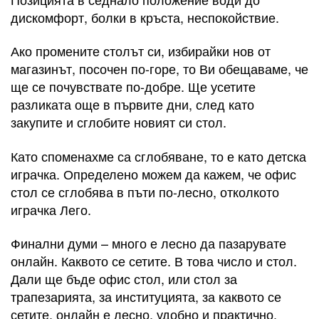
дискомфорт, болки в кръста, неспокойствие.
Ако промените столът си, избирайки нов от
магазинът, посочен по-горе, то Ви обещаваме, че
ще се почувствате по-добре. Ще усетите
разликата още в първите дни, след като
закупите и сглобите новият си стол.
Като споменахме са сглобяване, то е като детска
играчка. Определено можем да кажем, че офис
стол се сглобява в пъти по-лесно, отколкото
играчка Лего.
Финални думи – много е лесно да пазарувате
онлайн. Каквото се сетите. В това число и стол.
Дали ще бъде офис стол, или стол за
трапезарията, за институцията, за каквото се
сетите, онлайн е лесно, удобно и практично.