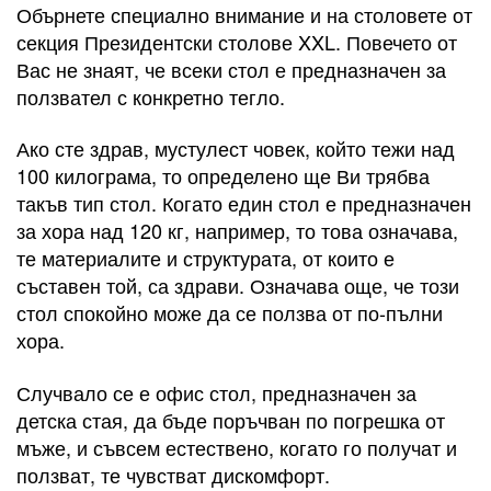
Обърнете специално внимание и на столовете от
секция Президентски столове XXL. Повечето от
Вас не знаят, че всеки стол е предназначен за
ползвател с конкретно тегло.
Ако сте здрав, мустулест човек, който тежи над
100 килограма, то определено ще Ви трябва
такъв тип стол. Когато един стол е предназначен
за хора над 120 кг, например, то това означава,
те материалите и структурата, от които е
съставен той, са здрави. Означава още, че този
стол спокойно може да се ползва от по-пълни
хора.
Случвало се е офис стол, предназначен за
детска стая, да бъде поръчван по погрешка от
мъже, и съвсем естествено, когато го получат и
ползват, те чувстват дискомфорт.