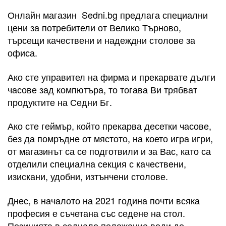
Онлайн магазин Sedni.bg предлага специални
цени за потребители от Велико Търново,
търсещи качествени и надеждни столове за
офиса.
Ако сте управител на фирма и прекарвате дълги
часове зад компютъра, то тогава Ви трябват
продуктите на Седни Бг.
Ако сте геймър, който прекарва десетки часове,
без да помръдне от мястото, на което игра игри,
от магазинът са се подготвили и за Вас, като са
отделили специална секция с качествени,
изискани, удобни, изтънчени столове.
Днес, в началото на 2021 година почти всяка
професия е съчетана със седене на стол.
Позицията в седнало положение води до