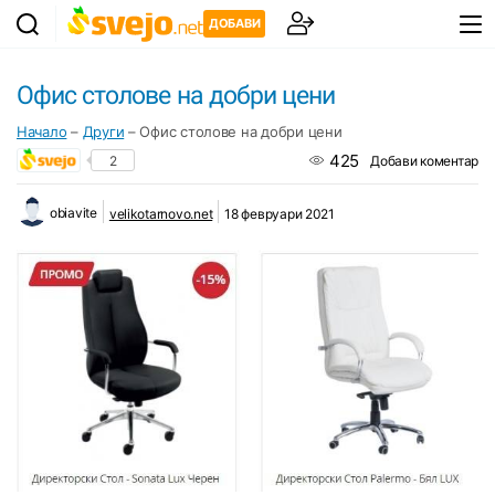
ДОБАВИ
Офис столове на добри цени
Начало
–
Други
–
Офис столове на добри цени
425
2
Добави коментар
obiavite
velikotarnovo.net
18 февруари 2021