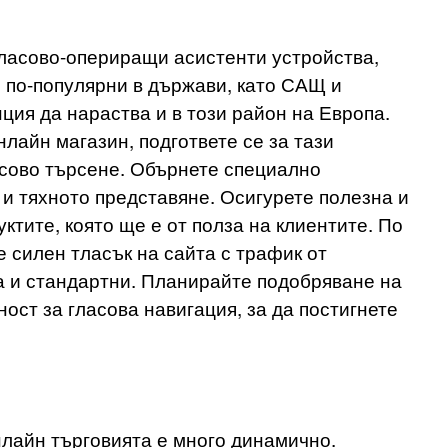
гласово-опериращи асистенти устройства,
се по-популярни в държави, като САЩ и
ция да нараства и в този район на Европа.
нлайн магазин, подгответе се за тази
асово търсене. Обърнете специално
и тяхното представяне. Осигурете полезна и
тите, която ще е от полза на клиентите. По
 силен тласък на сайта с трафик от
ка и стандартни. Планирайте подобряване на
ост за гласова навигация, за да постигнете
нлайн търговията е много динамично.