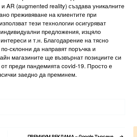
ce) и AR (augmented reality) създава уникалните
ано преживяване на клиентите при
използват тези технологии осигуряват
 индивидуални предложения, изцяло
интереси и т.н. Благодарение на тясно
 по-склонни да направят поръчка и
лайн магазините ще възвърнат позициите си
 от преди пандемията covid-19. Просто е
всички заедно да преминем.
ПРЕМИУМ РЕКЛАМА – Google Търсене
→