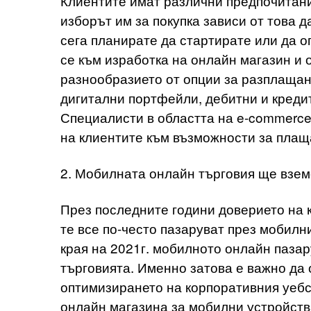
Клиентите имат различни предпочитани
изборът им за покупка зависи от това д
сега планирате да стартирате или да 
се към изработка на онлайн магазин и
разнообразието от опции за разплащане
дигитални портфейли, дебитни и кредит
Специалисти в областта на e-commerce
на клиентите към възможности за плащ
2. Мобилната онлайн търговия ще взем
През последните години доверието на 
те все по-често пазаруват през мобилн
края на 2021г. мобилното онлайн паза
търговията. Именно затова е важно да
оптимизирането на корпоративния уебс
онлайн магазина за мобилни устройств