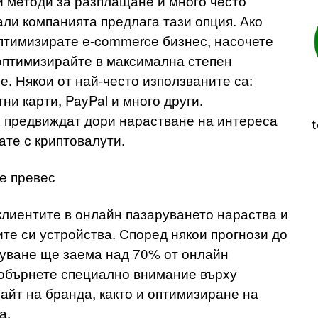
 методи за разплащане и много често
али компанията предлага тази опция. Ако
оптимизирате e-commerce бизнес, насочете
 оптимизирайте в максимална степен
. Някои от най-често използваните са:
ни карти, PayPal и много други.
 предвиждат дори нарастване на интереса
t
ате с криптовалути.
е превес
клиентите в онлайн пазаруването нараства и
ите си устройства. Според някои прогнози до
руване ще заема над 70% от онлайн
 обърнете специално внимание върху
айт на бранда, както и оптимизиране на
а.