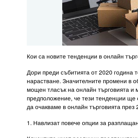
Кои са новите тенденции в онлайн търг
Дори преди събитията от 2020 година 
нарастване. Значителните промени в об
мощен тласък на онлайн търговията и 
предположение, че тези тенденции ще с
да очакваме в онлайн търговията през 
1. Навлизат повече опции за разплаща