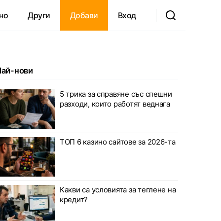
но
Други
Добави
Вход
Най-нови
5 трика за справяне със спешни
разходи, които работят веднага
ТОП 6 казино сайтове за 2026-та
Какви са условията за теглене на
кредит?