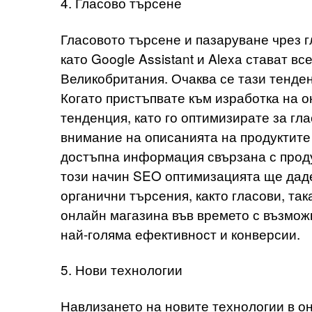
4. Гласово търсене
Гласовото търсене и пазаруване чрез 
като Google Assistant и Alexa стават в
Великобритания. Очаква се тази тенден
Когато пристъпвате към изработка на о
тенденция, като го оптимизирате за гл
внимание на описанията на продуктите 
достъпна информация свързана с продук
този начин SEO оптимизацията ще даде
органични търсения, както гласови, та
онлайн магазина във времето с възможн
най-голяма ефективност и конверсии.
5. Нови технологии
Навлизането на новите технологии в о