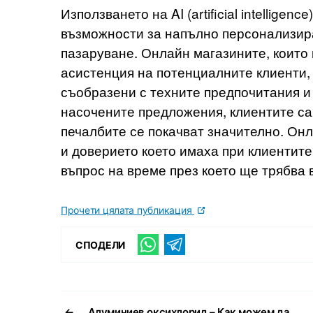
Използването на AI (artificial intelligen
възможности за напълно персонализир
пазаруване. Онлайн магазините, които 
асистенция на потенциалните клиенти,
съобразени с техните предпочитания и 
насочените предложения, клиентите са
печалбите се покачват значително. Он
и доверието което имаха при клиентите
въпрос на време през което ще трябва 
Прочети цялата публикация
СПОДЕЛИ
←
Алуминиев оксихлорид – Как можем да