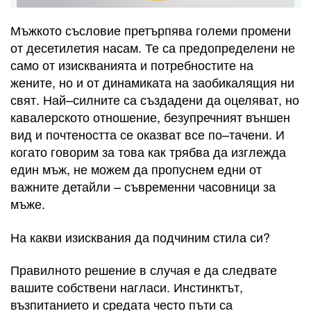
Мъжкото съсловие претърпява големи промени
от десетилетия насам. Те са предопределени не
само от изискванията и потребностите на
жените, но и от динамиката на заобикалящия ни
свят. Най–силните са създадени да оцеляват, но
кавалерското отношение, безупречният външен
вид и почтеността се оказват все по–тачени. И
когато говорим за това как трябва да изглежда
един мъж, не можем да пропуснем едни от
важните детайли – съвременни часовници за
мъже.
На какви изисквания да подчиним стила си?
Правилното решение в случая е да следвате
вашите собствени нагласи. Инстинктът,
възпитанието и средата често пъти са