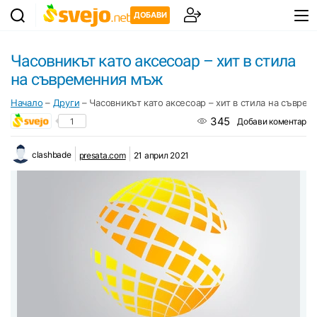
ДОБАВИ
Часовникът като аксесоар – хит в стила
на съвременния мъж
Начало
–
Други
–
Часовникът като аксесоар – хит в стила на съвре
345
1
Добави коментар
clashbade
presata.com
21 април 2021