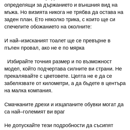
определящи за държанието и външния вид на
мъжа. Но визията никога не трябва да остава на
заден план. Ето няколко трика, с които ще си
спечелите обожанието на околните:
И най–изисканият тоалет ще се превърне в
пълен провал, ако не е по мярка
Избирайте точния размер и по възможност
модел, който подчертава силните ви страни. Не
прекалявайте с цветовете. Целта не е да се
забелязвате от километри, а да бъдете в центъра
на малка компания.
Смачканите дрехи и изцапаните обувки могат да
са най–големият ви враг
Не допускайте тези подробности да съсипят