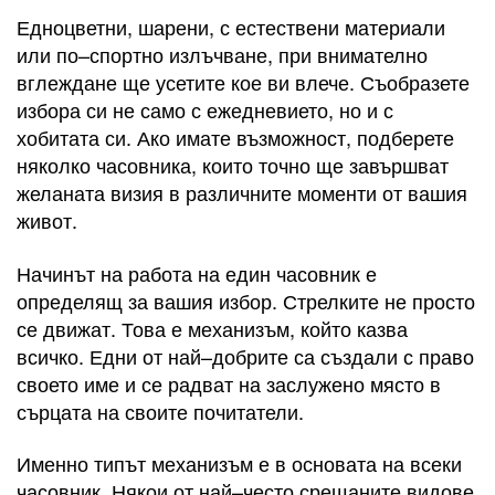
Едноцветни, шарени, с естествени материали
или по–спортно излъчване, при внимателно
вглеждане ще усетите кое ви влече. Съобразете
избора си не само с ежедневието, но и с
хобитата си. Ако имате възможност, подберете
няколко часовника, които точно ще завършват
желаната визия в различните моменти от вашия
живот.
Начинът на работа на един часовник е
определящ за вашия избор. Стрелките не просто
се движат. Това е механизъм, който казва
всичко. Едни от най–добрите са създали с право
своето име и се радват на заслужено място в
сърцата на своите почитатели.
Именно типът механизъм е в основата на всеки
часовник. Някои от най–често срещаните видове