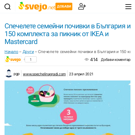
ДОБАВИ
Спечелете семейни почивки в България и
150 комплекта за пикник от IKEA и
Mastercard
Начало
–
Други
–
Спечелете семейни почивки в България и 150 комп
414
1
Добави коментар
pgp
www.spechelinagradi.com
23 април 2021