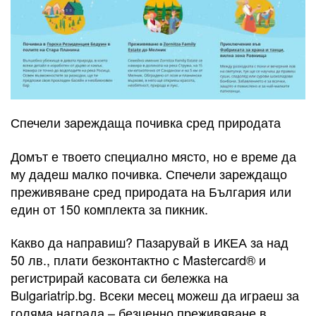
Спечели зареждаща почивка сред природата
Домът е твоето специално място, но е време да
му дадеш малко почивка. Спечели зареждащо
преживяване сред природата на България или
един от 150 комплекта за пикник.
Какво да направиш? Пазарувай в ИКЕА за над
50 лв., плати безконтактно с Mastercard® и
регистрирай касовата си бележка на
Bulgariatrip.bg. Всеки месец можеш да играеш за
голяма награда – безценно преживяване в