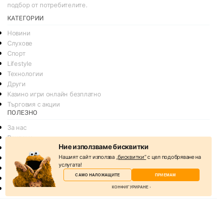
подбор от потребителите.
КАТЕГОРИИ
Новини
Слухове
Спорт
Lifestyle
Технологии
Други
Казино игри онлайн безплатно
Търговия с акции
ПОЛЕЗНО
За нас
Реклама
Ние използваме бисквитки
Общи условия
Нашият сайт използва
„бисквитки“
с цел подобряване на
Условия за споделяне
услугата!
Политика за поверителснот
САМО НАЛОЖАЩИТЕ
ПРИЕМАМ
Политика на Бисквитките
КОНФИГУРИРАНЕ
Контакти
© 2026
svejo.net | социална медия за новини и развлечение
Избери бисквитки