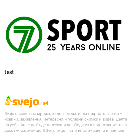
test
Svejo е социална мрежа, където можете да откриете всичко –
новини, забавления, интересни и полезни снимки и видеа. Целта
на уебсайта е да бъде полезен и да обединява съдържанието на
десетки източници. В Svejo акцентът е информацията и нейният