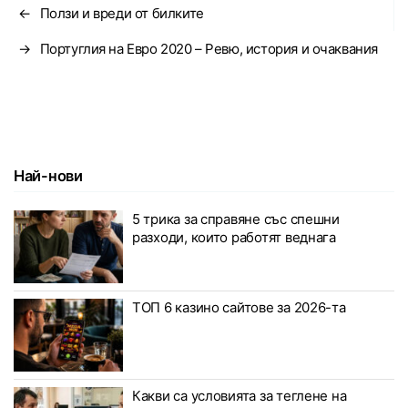
←
Ползи и вреди от билките
→
Португлия на Евро 2020 – Ревю, история и очаквания
Най-нови
5 трика за справяне със спешни
разходи, които работят веднага
ТОП 6 казино сайтове за 2026-та
Какви са условията за теглене на