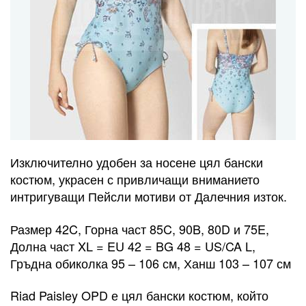
Изключително удобен за носене цял бански
костюм, украсен с привличащи вниманието
интригуващи Пейсли мотиви от Далечния изток.
Размер 42C, Горна част 85C, 90B, 80D и 75E,
Долна част XL = EU 42 = BG 48 = US/CA L,
Гръдна обиколка 95 – 106 см, Ханш 103 – 107 см
Riad Paisley OPD е цял бански костюм, който