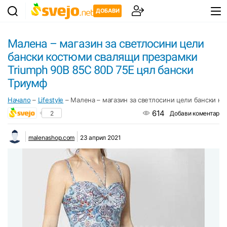
ДОБАВИ
Малена – магазин за светлосини цели
бански костюми свалящи презрамки
Triumph 90B 85C 80D 75E цял бански
Триумф
Начало
–
Lifestyle
–
Малена – магазин за светлосини цели бански к
614
2
Добави коментар
malenashop.com
23 април 2021